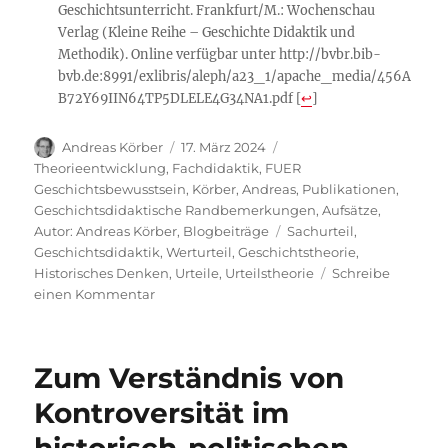
Geschichtsunterricht. Frankfurt/M.: Wochenschau
Verlag (Kleine Reihe – Geschichte Didaktik und
Methodik). Online verfügbar unter http://bvbr.bib-
bvb.de:8991/exlibris/aleph/a23_1/apache_media/456A
B72Y69IIN64TP5DLELE4G34NA1.pdf
[
↩
]
Autor
Veröffentlicht
Kategorien
Andreas Körber
17. März 2024
am
Theorieentwicklung
,
Fachdidaktik
,
FUER
Geschichtsbewusstsein
,
Körber, Andreas
,
Publikationen
,
Geschichtsdidaktische Randbemerkungen
,
Aufsätze
,
Schlagwörter
Autor: Andreas Körber
,
Blogbeiträge
Sachurteil
,
Geschichtsdidaktik
,
Werturteil
,
Geschichtstheorie
,
Historisches Denken
,
Urteile
,
Urteilstheorie
Schreibe
zu
einen Kommentar
Urteilsbildung
im
Historischen
Zum Verständnis von
oder
als
Kontroversität im
Historisches
Denken?