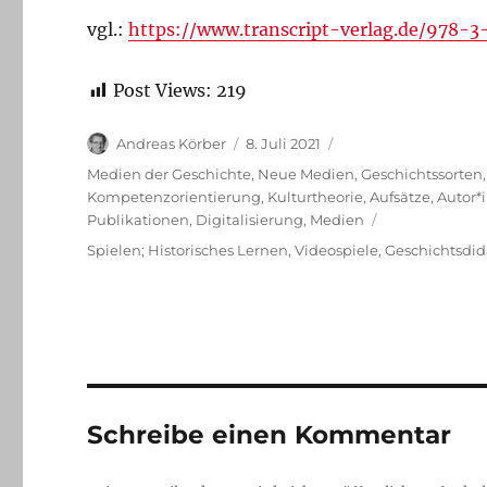
vgl.:
https://www.transcript-verlag.de/978-
Post Views:
219
Autor
Veröffentlicht
Andreas Körber
8. Juli 2021
am
Kategorien
Medien der Geschichte
,
Neue Medien
,
Geschichtssorten
Kompetenzorientierung
,
Kulturtheorie
,
Aufsätze
,
Autor*
Publikationen
,
Digitalisierung
,
Medien
Schlagwörter
Spielen; Historisches Lernen
,
Videospiele
,
Geschichtsdid
Schreibe einen Kommentar