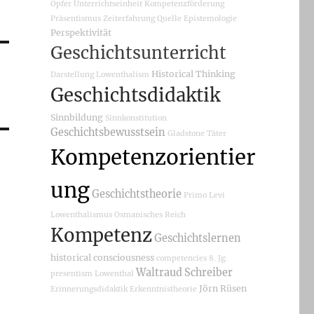
Opfer
Unterrichtseinheit
Kompetenzförderung
Präsentismus
Zeiterfahrung
Quelle
Epistemologie
Perspektivität
Geschichtsunterricht
Historical Thinking
Darstellung
Lowenthalism
Geschichtsdidaktik
Sinnbildung
Sinnkonstitution
Geschichtsbewusstsein
Gladstone
Täter
Kompetenzorientier
ung
Geschichtstheorie
Primo Levi
Lowenthalismus
Osmanisches Reich
Kompetenz
Geschichtslernen
historical consciousness
competencies
8. Jg.
Waltraud Schreiber
presentism
Lowenthal
Jörn Rüsen
Erinnerungsdidaktik
Erkenntnistheorie