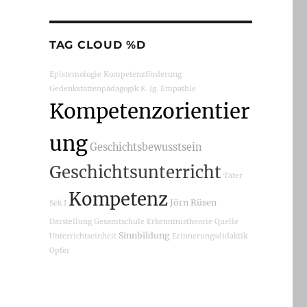
TAG CLOUD %D
Epistemologie
Kompetenzförderung
Gedenkstättenpädagogik
8. Jg.
Empathie
Kompetenzorientier
ung
Geschichtsbewusstsein
Geschichtsunterricht
Täter
Kompetenz
Jörn Rüsen
Sek I
Darstellung
Gesamtschule
Erkenntnistheorie
Quelle
Sinnbildung
Unterrichtseinheit
Erinnerungsdidaktik
Opfer