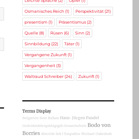
Leichte Sprache
(2)
Opfer
(1)
Osmanisches Reich
(1)
Perspektivität
(21)
presentism
(1)
Präsentismus
(2)
Quelle
(8)
Rüsen
(6)
Sinn
(2)
Sinnbildung
(22)
Täter
(1)
Vergangene Zukunft
(1)
Vergangenheit
(3)
Waltraud Schreiber
(24)
Zukunft
(1)
Terms Display
Hans-Jürgen Pandel
Bulgarien
Sinn
Balkan
Bodo von
Gedenkstättenpädagogik
Gesamtschule
Borries
Alterität
Sek I
Empathie
Michael Oakeshott