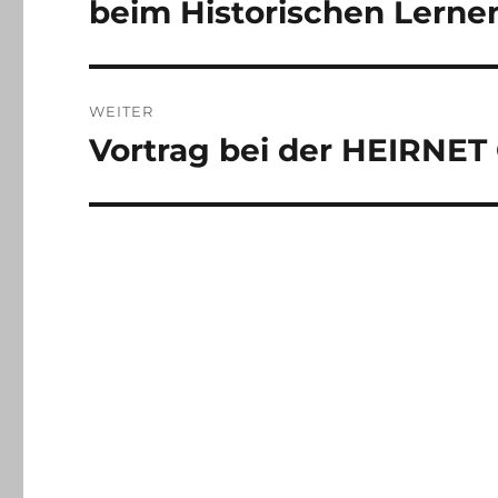
beim Historischen Lerne
WEITER
Vortrag bei der HEIRNET
Nächster
Beitrag: