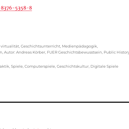
3-8376-5358-8
,
virtualität
,
Geschichtsunterricht
,
Medienpädagogik
,
in
,
Autor: Andreas Körber
,
FUER Geschichtsbewusstsein
,
Public Histor
aktik
,
Spiele
,
Computerspiele
,
Geschichtskultur
,
Digitale Spiele