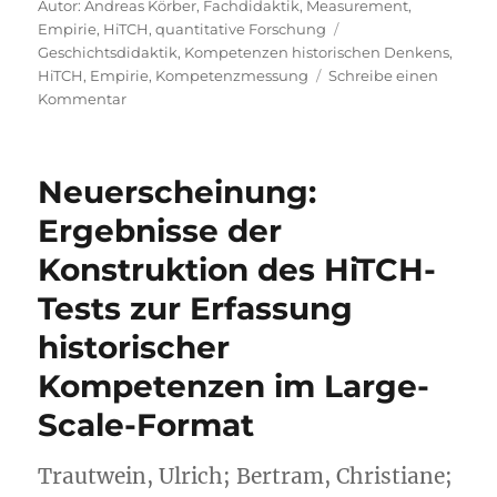
Autor: Andreas Körber
,
Fachdidaktik
,
Measurement
,
Schlagwörter
Empirie
,
HiTCH
,
quantitative Forschung
Geschichtsdidaktik
,
Kompetenzen historischen Denkens
,
HiTCH
,
Empirie
,
Kompetenzmessung
Schreibe einen
zu
Kommentar
Neue
Veröffentlichung
zum
Neuerscheinung:
HiTCH-
Projekt
Ergebnisse der
/
Konstruktion des HiTCH-
New
Publication
Tests zur Erfassung
from
the
historischer
HiTCH
Kompetenzen im Large-
project
Scale-Format
Trautwein, Ulrich; Bertram, Christiane;