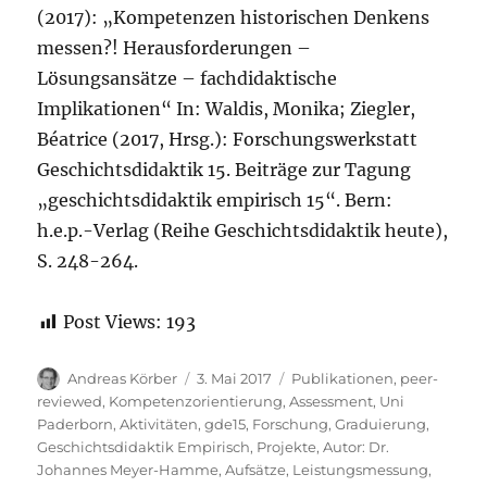
(2017): „Kompetenzen historischen Denkens
messen?! Herausforderungen –
Lösungsansätze – fachdidaktische
Implikationen“ In: Waldis, Monika; Ziegler,
Béatrice (2017, Hrsg.): Forschungswerkstatt
Geschichtsdidaktik 15. Beiträge zur Tagung
„geschichtsdidaktik empirisch 15“. Bern:
h.e.p.-Verlag (Reihe Geschichtsdidaktik heute),
S. 248-264.
Post Views:
193
Autor
Veröffentlicht
Kategorien
Andreas Körber
3. Mai 2017
Publikationen
,
peer-
am
reviewed
,
Kompetenzorientierung
,
Assessment
,
Uni
Paderborn
,
Aktivitäten
,
gde15
,
Forschung
,
Graduierung
,
Geschichtsdidaktik Empirisch
,
Projekte
,
Autor: Dr.
Johannes Meyer-Hamme
,
Aufsätze
,
Leistungsmessung
,