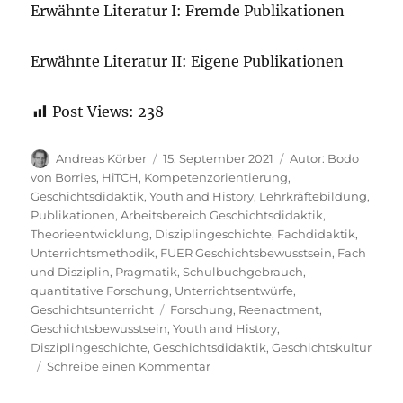
Erwähnte Literatur I: Fremde Publikationen
Erwähnte Literatur II: Eigene Publikationen
Post Views:
238
Autor
Veröffentlicht
Kategorien
Andreas Körber
15. September 2021
Autor: Bodo
am
von Borries
,
HiTCH
,
Kompetenzorientierung
,
Geschichtsdidaktik
,
Youth and History
,
Lehrkräftebildung
,
Publikationen
,
Arbeitsbereich Geschichtsdidaktik
,
Theorieentwicklung
,
Disziplingeschichte
,
Fachdidaktik
,
Unterrichtsmethodik
,
FUER Geschichtsbewusstsein
,
Fach
und Disziplin
,
Pragmatik
,
Schulbuchgebrauch
,
quantitative Forschung
,
Unterrichtsentwürfe
,
Schlagwörter
Geschichtsunterricht
Forschung
,
Reenactment
,
Geschichtsbewusstsein
,
Youth and History
,
Disziplingeschichte
,
Geschichtsdidaktik
,
Geschichtskultur
zu
Schreibe einen Kommentar
Neuer