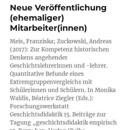
Kolloquium
Neue Veröffentlichung
„Geschichte
und
(ehemaliger)
Öffentlichkeit“
Mitarbeiter(innen)
an
der
Universität
Meis, Franziska; Zuckowski, Andreas
Bielefeld
(2017): Zur Kompetenz historischen
am
27.6.2018
Denkens angehender
Geschichtslehrerinnen und -lehrer.
Quantitative Befunde eines
Extremgruppenvergleichs mit
Schülerinnen und Schülern. In Monika
Waldis, Béatrice Ziegler (Eds.):
Forschungswerkstatt
Geschichtsdidaktik 15. Beiträge zur
Tagung „geschichtsdidaktik empirisch