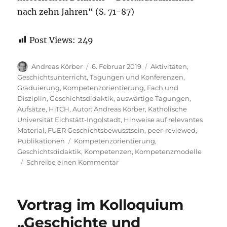
nach zehn Jahren“ (S. 71-87)
Post Views:
249
Autor
Veröffentlicht
Kategorien
Andreas Körber
6. Februar 2019
Aktivitäten
,
am
Geschichtsunterricht
,
Tagungen und Konferenzen
,
Graduierung
,
Kompetenzorientierung
,
Fach und
Disziplin
,
Geschichtsdidaktik
,
auswärtige Tagungen
,
Aufsätze
,
HiTCH
,
Autor: Andreas Körber
,
Katholische
Universität Eichstätt-Ingolstadt
,
Hinweise auf relevantes
Material
,
FUER Geschichtsbewusstsein
,
peer-reviewed
,
Schlagwörter
Publikationen
Kompetenzorientierung
,
Geschichtsdidaktik
,
Kompetenzen
,
Kompetenzmodelle
zu
Schreibe einen Kommentar
Neuer
Beitrag
zur
Vortrag im Kolloquium
Kompetenzorientierung
im
„Geschichte und
Geschichtsunterricht