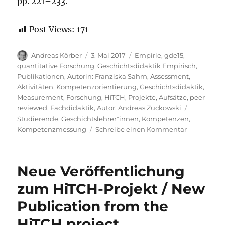
pp. 221–233.
Post Views:
171
Autor
Veröffentlicht
Kategorien
Andreas Körber
3. Mai 2017
Empirie
,
gde15
,
am
quantitative Forschung
,
Geschichtsdidaktik Empirisch
,
Publikationen
,
Autorin: Franziska Sahm
,
Assessment
,
Aktivitäten
,
Kompetenzorientierung
,
Geschichtsdidaktik
,
Measurement
,
Forschung
,
HiTCH
,
Projekte
,
Aufsätze
,
peer-
Schlagwör
reviewed
,
Fachdidaktik
,
Autor: Andreas Zuckowski
Studierende
,
Geschichtslehrer*innen
,
Kompetenzen
,
zu
Kompetenzmessung
Schreibe einen Kommentar
Neue
Veröffentli
(ehemalige
Neue Veröffentlichung
Mitarbeiter
zum HiTCH-Projekt / New
Publication from the
HiTCH project