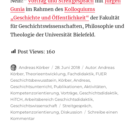
Nein!“
Vortrag und Streitgespräch
mit
Jürgen
Gunia
im Rahmen des
Kolloquiums
„Geschichte und Öffentlichkeit“
der Fakultät
für Geschichtswissenschaften, Philosophie und
Theologie der Universität Bielefeld.
Post Views:
160
Autor
Veröffentlicht
Kategorien
Andreas Körber
28. Juni 2018
Autor: Andreas
am
Körber
,
Theorieentwicklung
,
Fachdidaktik
,
FUER
Geschichtsbewusstsein
,
Körber, Andreas
,
Geschichtsunterricht
,
Publikationen
,
Aktivitäten
,
Kompetenzorientierung
,
Vorträge
,
Geschichtsdidaktik
,
HiTCH
,
Arbeitsbereich Geschichtsdidaktik
,
Schlagwörter
Geschichtswissenschaft
Streitgespräch
,
Kompetenzorientierung
,
Diskussion
Schreibe einen
zu
Kommentar
Vortrag
im