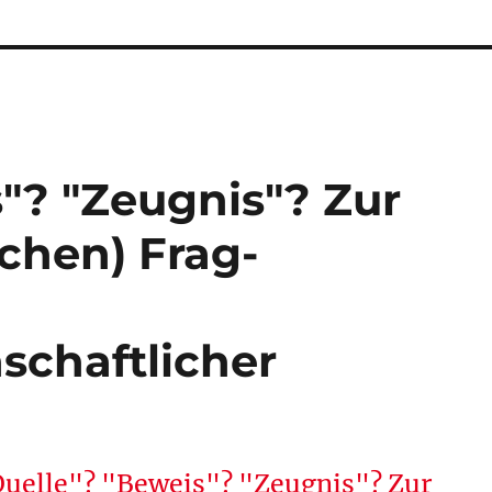
"? "Zeugnis"? Zur
ichen) Frag-
schaftlicher
"Quelle"? "Beweis"? "Zeugnis"? Zur