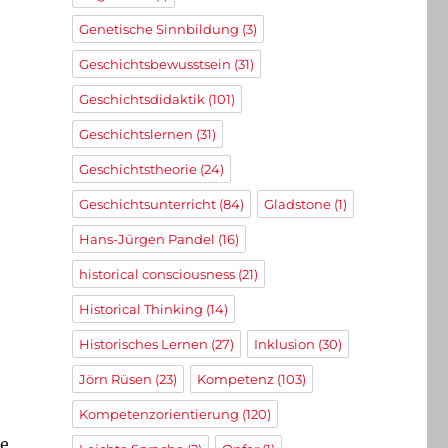
Genetische Sinnbildung
(3)
Geschichtsbewusstsein
(31)
Geschichtsdidaktik
(101)
Geschichtslernen
(31)
Geschichtstheorie
(24)
Geschichtsunterricht
(84)
Gladstone
(1)
Hans-Jürgen Pandel
(16)
historical consciousness
(21)
Historical Thinking
(14)
Historisches Lernen
(27)
Inklusion
(30)
Jörn Rüsen
(23)
Kompetenz
(103)
Kompetenzorientierung
(120)
re