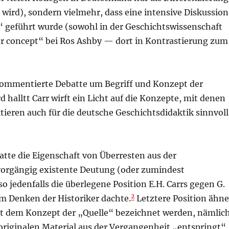
 wird), sondern vielmehr, dass eine intensive Diskussion
“ geführt wurde (sowohl in der Geschichtswissenschaft
der concept“ bei Ros Ashby — dort in Kontrastierung zum
 kommentierte Debatte um Begriff und Konzept der
halltt Carr wirft ein Licht auf die Konzepte, mit denen
ktieren auch für die deutsche Geschichtsdidaktik sinnvoll
batte die Eigenschaft von Überresten aus der
 vorgängig existente Deutung (oder zumindest
edenfalls die überlegene Position E.H. Carrs gegen G.
2
em Denken der Historiker dachte.
Letztere Position ähne
it dem Konzept der „Quelle“ bezeichnet werden, nämlic
 originalen Material aus der Vergangenheit „entspringt“.