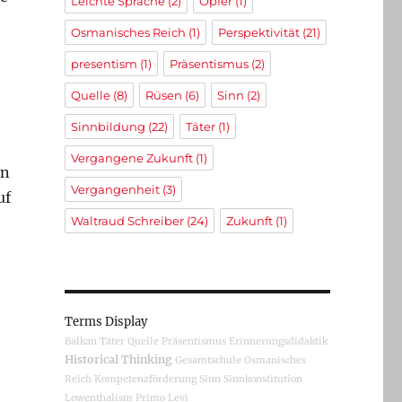
Leichte Sprache
(2)
Opfer
(1)
r
Osmanisches Reich
(1)
Perspektivität
(21)
presentism
(1)
Präsentismus
(2)
Quelle
(8)
Rüsen
(6)
Sinn
(2)
Sinnbildung
(22)
Täter
(1)
Vergangene Zukunft
(1)
in
Vergangenheit
(3)
uf
Waltraud Schreiber
(24)
Zukunft
(1)
n
Terms Display
Balkan
Täter
Quelle
Präsentismus
Erinnerungsdidaktik
Historical Thinking
Gesamtschule
Osmanisches
Reich
Kompetenzförderung
Sinn
Sinnkonstitution
Lowenthalism
Primo Levi