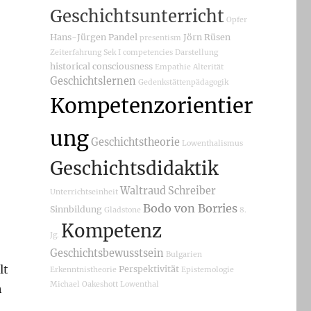
Geschichtsunterricht
Opfer
Hans-Jürgen Pandel
Jörn Rüsen
presentism
Zeiterfahrung
Sek I
competencies
Darstellung
historical consciousness
Empathie
Alterität
Geschichtslernen
Gedenkstättenpädagogik
Kompetenzorientier
ung
Geschichtstheorie
Lowenthalismus
Geschichtsdidaktik
Waltraud Schreiber
Unterrichtseinheit
Bodo von Borries
Sinnbildung
Gladstone
8.
Kompetenz
Jg.
Geschichtsbewusstsein
Bulgarien
lt
Perspektivität
Erkenntnistheorie
Epistemologie
Michael Oakeshott
Lowenthal
h