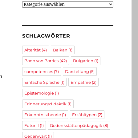
Kategorien
SCHLAGWÖRTER
r
Alterität
(4)
Balkan
(1)
Bodo von Borries
(42)
Bulgarien
(1)
competencies
(7)
Darstellung
(5)
n
Einfache Sprache
(1)
Empathie
(2)
Epistemologie
(1)
Erinnerungsdidaktik
(1)
Erkenntnistheorie
(1)
Erzähltypen
(2)
Futur II
(1)
Gedenkstättenpädagogik
(8)
Gegenwart
(1)