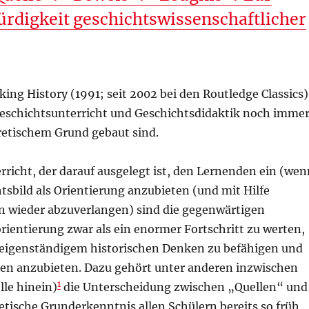
ürdigkeit geschichtswissenschaftlicher
ing History (1991; seit 2002 bei den Routledge Classics)
 Geschichtsunterricht und Geschichtsdidaktik noch imme
retischem Grund gebaut sind.
icht, der darauf ausgelegt ist, den Lernenden ein (wen
tsbild als Orientierung anzubieten (und mit Hilfe
n wieder abzuverlangen) sind die gegenwärtigen
ntierung zwar als ein enormer Fortschritt zu werten,
 eigenständigem historischen Denken zu befähigen und
ren anzubieten. Dazu gehört unter anderen inzwischen
1
lle hinein)
die Unterscheidung zwischen „Quellen“ und
etische Grunderkenntnis allen Schülern bereits so früh