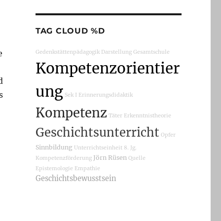
TAG CLOUD %D
e
Gedenkstättenpädagogik
Darstellung
Gesamtschule
Kompetenzorientier
d
ung
s
Sek I
Erinnerungsdidaktik
Kompetenz
Täter
Erkenntnistheorie
Geschichtsunterricht
Opfer
Sinnbildung
Unterrichtseinheit
8. Jg.
Jörn Rüsen
Kompetenzförderung
Quelle
Epistemologie
Empathie
Geschichtsbewusstsein
s