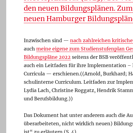
den neuen Bildungsplänen. Zum 
neuen Hamburger Bildungspläne
Inzwischen sind —
nach zahlreichen kritisc
auch
meine eigene zum Studienstufenplan Ge
Bildungspläne 2022
seitens der BSB veröffent
auch ein Leitfaden für ihre Implementation – 
Curricula — erschienen.((Arnold, Burkhard; H
schulinterne Curriculum. Leitfaden zur Imple
Lydia Lach, Christine Roggatz, Hendrik Stam
und Berufsbildung.))
Das Dokument hat unter anderem auch die Auf
überarbeiteten, nicht wirklich neuen) Bildung
ist“ zu erläutern (S. 4).