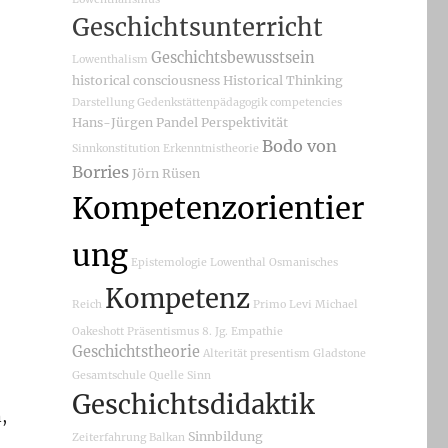
Geschichtsunterricht
Geschichtsbewusstsein
Lowenthalism
historical consciousness
Historical Thinking
Darstellung
Gedenkstättenpädagogik
competencies
Hans-Jürgen Pandel
Perspektivität
Bodo von
Sinnkonstitution
Erkenntnistheorie
Borries
Jörn Rüsen
Kompetenzorientier
ung
Epistemologie
Lowenthal
Osmanisches
Kompetenz
Reich
Primo Levi
Michael
Oakeshott
Präsentismus
8. Jg.
Empathie
Geschichtstheorie
Alterität
presentism
Gladstone
Gesamtschule
Quelle
Sinn
Geschichtsdidaktik
,
Sinnbildung
Zeiterfahrung
Balkan