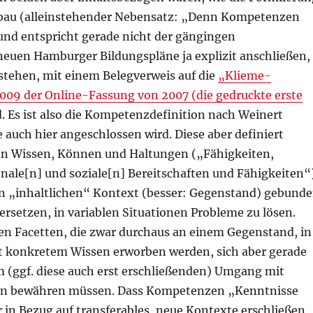
zbau (alleinstehender Nebensatz: „Denn Kompetenzen
 und entspricht gerade nicht der gängingen
neuen Hamburger Bildungspläne ja explizit anschließen,
stehen, mit einem Belegverweis auf die
„Klieme-
009 der Online-Fassung von 2007 (die gedruckte erste
. Es ist also die Kompetenzdefinition nach Weinert
 auch hier angeschlossen wird. Diese aber definiert
on Wissen, Können und Haltungen („Fähigkeiten,
onale[n] und soziale[n] Bereitschaften und Fähigkeiten“
en „inhaltlichen“ Kontext (besser: Gegenstand) gebund
ersetzen, in variablen Situationen Probleme zu lösen.
en Facetten, die zwar durchaus an einem Gegenstand, in
 konkretem Wissen erworben werden, sich aber gerade
 (ggf. diese auch erst erschließenden) Umgang mit
en bewähren müssen. Dass Kompetenzen „Kenntnisse
 in Bezug auf transferables, neue Kontexte erschließen