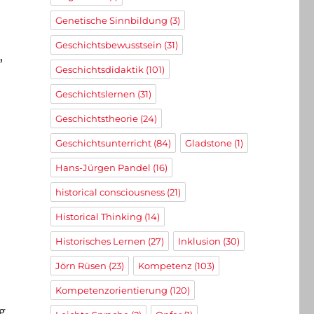
Genetische Sinnbildung
(3)
Geschichtsbewusstsein
(31)
,
Geschichtsdidaktik
(101)
Geschichtslernen
(31)
Geschichtstheorie
(24)
Geschichtsunterricht
(84)
Gladstone
(1)
Hans-Jürgen Pandel
(16)
historical consciousness
(21)
Historical Thinking
(14)
Historisches Lernen
(27)
Inklusion
(30)
Jörn Rüsen
(23)
Kompetenz
(103)
Kompetenzorientierung
(120)
g