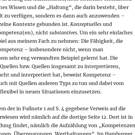
hes Wissen und die „Haltung“, die darin besteht, über
alt zu verfügen, sondern es dann auch anzuwenden –
nzelne Kontexte gebunden ist.
Konzeptuelles
und
Kompetenz(en), nicht
substantives.
Um ein sehr einfaches
piel aus meinem Fach zu nehmen: Die Fähigkeit, die
 Kompetenz – insbesondere nicht, wenn man
nem sehr eng verwandten Beispiel gelernt hat. Die
 Quellen bzw. Quellen insgesamt zu interpretieren,
cht und interpretiert hat, beweist Kompetenz –
auch mit Quellen anderen Typs zu tun und dabei vom
 flexibel in neuen Situationen einzusetzen.
m der in Fußnote 1 auf S. 4 gegebene Verweis auf die
iesen wird nämlich auf die dortige Seite 12. Dort ist in
endung findet, nämlich die Aufzählung von „Kompetenzen
llungen, Überzeugungen, Werthaltungen“. Im Hamburger