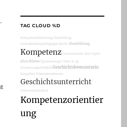
–
TAG CLOUD %D
Kompetenzförderung
Darstellung
Sinnbildung
Gedenkstättenpädagogik
Quelle
Kompetenz
Gesamtschule
Sek I
Opfer
Jörn Rüsen
Epistemologie
Täter
8. Jg.
Geschichtsbewusstsein
Erinnerungsdidaktik
Empathie
Erkenntnistheorie
Geschichtsunterricht
ng
Unterrichtseinheit
Kompetenzorientier
ung