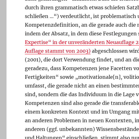
durch ihren grammatisch etwas schiefen Sat
schließen …“) verdeutlicht, ist problematisch
Kompetenzdefinition, an die gerade auch die 
indem der Absatz, in dem diese Festlegungen 
Expertise“ in der unveränderten Neuauflage 2
Auflage stammt von 2003)
abgeschlossen wird
(2001), die dort Verwendung findet, und an die
geradezu, dass Kompetenzen jene Facetten v
Fertigkeiten“ sowie „
motivationale[n], voliti
umfasst, die gerade nicht an einen bestimmt
sind, sondern die das Individuum in die Lage v
Kompetenzen sind also gerade die transferabl
einem konkreten Kontext und im Umgang mit
an anderen Problemen in neuen Kontexten, im
anderen (ggf. unbekannten) Wissensbeständ
und Haltungen“ einschließen, stimmt also nur