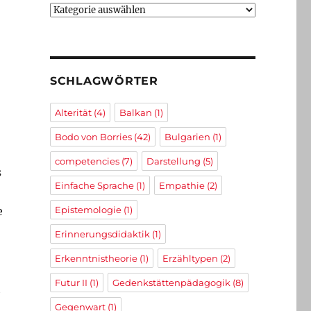
Kategorien
SCHLAGWÖRTER
Alterität
(4)
Balkan
(1)
Bodo von Borries
(42)
Bulgarien
(1)
competencies
(7)
Darstellung
(5)
s
Einfache Sprache
(1)
Empathie
(2)
e
Epistemologie
(1)
Erinnerungsdidaktik
(1)
Erkenntnistheorie
(1)
Erzähltypen
(2)
Futur II
(1)
Gedenkstättenpädagogik
(8)
h
Gegenwart
(1)