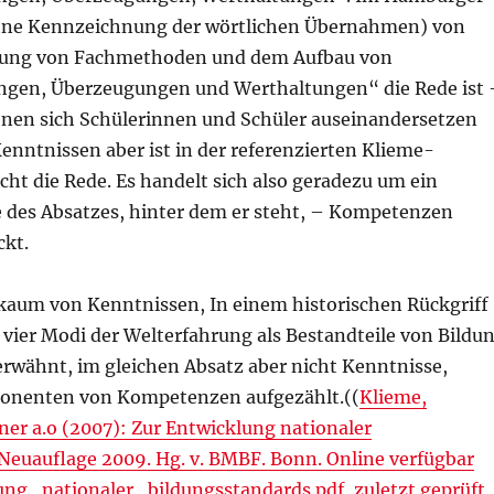
 (ohne Kennzeichnung der wörtlichen Übernahmen) von
nung von Fachmethoden und dem Aufbau von
lungen, Überzeugungen und Werthaltungen“ die Rede ist 
denen sich Schülerinnen und Schüler auseinandersetzen
enntnissen aber ist in der referenzierten Klieme-
cht die Rede. Es handelt sich also geradezu um ein
ge des Absatzes, hinter dem er steht, – Kompetenzen
ckt.
 kaum von Kenntnissen, In einem historischen Rückgriff
 vier Modi der Welterfahrung als Bestandteile von Bildu
rwähnt, im gleichen Absatz aber nicht Kenntnisse,
onenten von Kompetenzen aufgezählt.((
Klieme,
r a.o (2007): Zur Entwicklung nationaler
 Neuauflage 2009. Hg. v. BMBF. Bonn. Online verfügbar
lung_nationaler_bildungsstandards.pdf, zuletzt geprüft