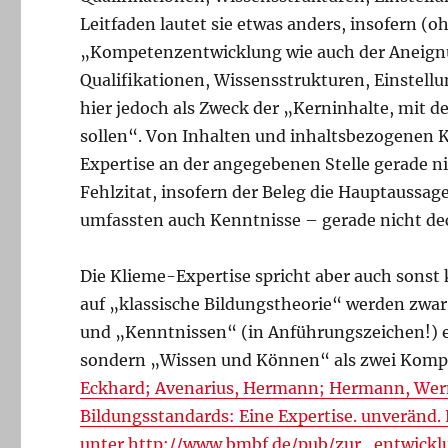
Leitfaden lautet sie etwas anders, insofern
„Kompetenzentwicklung wie auch der Aneig
Qualifikationen, Wissensstrukturen, Einstel
hier jedoch als Zweck der „Kerninhalte, mit 
sollen“. Von Inhalten und inhaltsbezogenen K
Expertise an der angegebenen Stelle gerade ni
Fehlzitat, insofern der Beleg die Hauptaussa
umfassten auch Kenntnisse – gerade nicht de
Die Klieme-Expertise spricht aber auch sonst
auf „klassische Bildungstheorie“ werden zwar
und „Kenntnissen“ (in Anführungszeichen!) e
sondern „Wissen und Können“ als zwei Komp
Eckhard; Avenarius, Hermann; Hermann, Werne
Bildungsstandards: Eine Expertise. unveränd.
unter http:­/­/www.bmbf.de­/pub­/zur_entwick