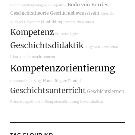
Bodo von Borries
Gedenkstättenpädagogik
Empathie
Geschichtstheorie
Geschichtsbewusstsein
Alterität
Sinnbildung
Michael Oakeshott
Unterrichtseinheit
Kompetenz
Epistemologie
Geschichtsdidaktik
Bulgarien
Lowenthal
historical consciousness
Kompetenzorientierung
Hans-Jürgen Pandel
Gesamtschule
8. Jg.
Geschichtsunterricht
Geschichtslernen
Erinnerungsdidaktik
Kompetenzförderung
Lowenthalism
TAG CLOUD %D