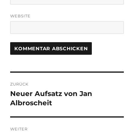
WEBSITE
Beitragsnavigation
ZURÜCK
Neuer Aufsatz von Jan
Vorheriger
Beitrag:
Albroscheit
WEITER