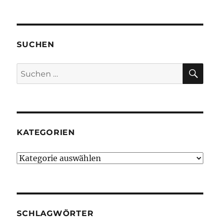
SUCHEN
SU
Suchen
nach:
KATEGORIEN
Kategorien
SCHLAGWÖRTER