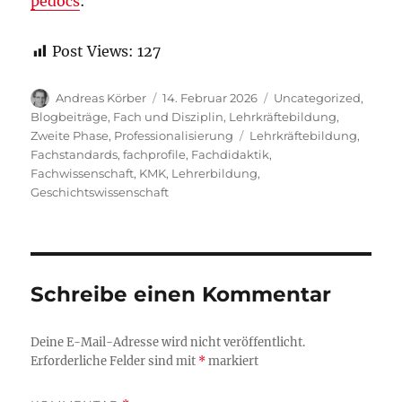
pedocs
:
Post Views:
127
Autor
Veröffentlicht
Kategorien
Andreas Körber
14. Februar 2026
Uncategorized
,
am
Blogbeiträge
,
Fach und Disziplin
,
Lehrkräftebildung
,
Schlagwörter
Zweite Phase
,
Professionalisierung
Lehrkräftebildung
,
Fachstandards
,
fachprofile
,
Fachdidaktik
,
Fachwissenschaft
,
KMK
,
Lehrerbildung
,
Geschichtswissenschaft
Schreibe einen Kommentar
Deine E-Mail-Adresse wird nicht veröffentlicht.
Erforderliche Felder sind mit
*
markiert