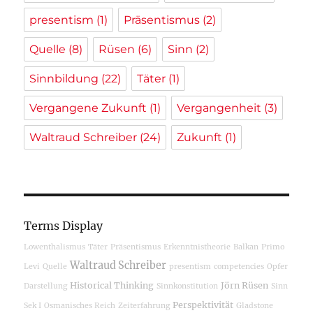
presentism
(1)
Präsentismus
(2)
Quelle
(8)
Rüsen
(6)
Sinn
(2)
Sinnbildung
(22)
Täter
(1)
Vergangene Zukunft
(1)
Vergangenheit
(3)
Waltraud Schreiber
(24)
Zukunft
(1)
Terms Display
Lowenthalismus
Täter
Präsentismus
Erkenntnistheorie
Balkan
Primo
Waltraud Schreiber
Levi
Quelle
presentism
competencies
Opfer
Historical Thinking
Jörn Rüsen
Darstellung
Sinnkonstitution
Sinn
Perspektivität
Sek I
Osmanisches Reich
Zeiterfahrung
Gladstone