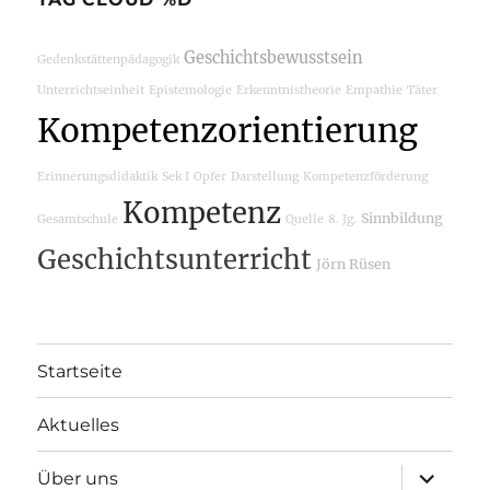
Geschichtsbewusstsein
Gedenkstättenpädagogik
Unterrichtseinheit
Epistemologie
Erkenntnistheorie
Empathie
Täter
Kompetenzorientierung
Erinnerungsdidaktik
Sek I
Opfer
Darstellung
Kompetenzförderung
Kompetenz
Sinnbildung
Gesamtschule
Quelle
8. Jg.
Geschichtsunterricht
Jörn Rüsen
Startseite
Aktuelles
Unterme
Über uns
öffnen