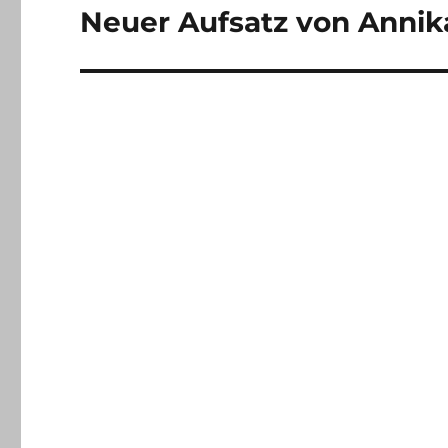
Neuer Aufsatz von Annik
Nächster
Beitrag: