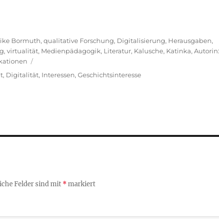
eike Bormuth
,
qualitative Forschung
,
Digitalisierung
,
Herausgaben
,
ng
,
virtualität
,
Medienpädagogik
,
Literatur
,
Kalusche, Katinka
,
Autorin
kationen
t
,
Digitalität
,
Interessen
,
Geschichtsinteresse
iche Felder sind mit
*
markiert