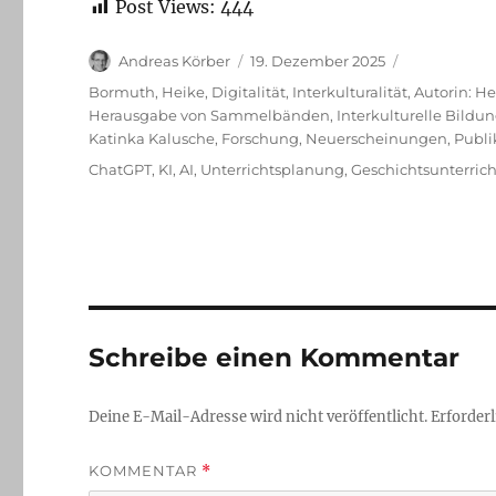
Post Views:
444
Autor
Veröffentlicht
Andreas Körber
19. Dezember 2025
am
Kategorien
Bormuth, Heike
,
Digitalität
,
Interkulturalität
,
Autorin: H
Herausgabe von Sammelbänden
,
Interkulturelle Bildu
Katinka Kalusche
,
Forschung
,
Neuerscheinungen
,
Publi
Schlagwörter
ChatGPT
,
KI
,
AI
,
Unterrichtsplanung
,
Geschichtsunterrich
Schreibe einen Kommentar
Deine E-Mail-Adresse wird nicht veröffentlicht.
Erforderl
KOMMENTAR
*