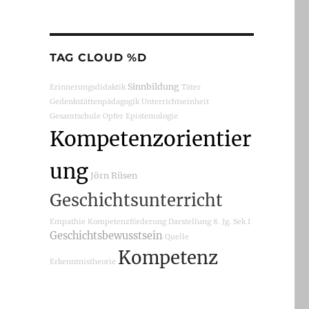
TAG CLOUD %D
Sinnbildung
Erinnerungsdidaktik
Täter
Gedenkstättenpädagogik
Unterrichtseinheit
Gesamtschule
Opfer
Epistemologie
Kompetenzorientier
ung
Jörn Rüsen
Geschichtsunterricht
Empathie
Kompetenzförderung
Darstellung
8. Jg.
Sek I
Geschichtsbewusstsein
Quelle
Kompetenz
Erkenntnistheorie