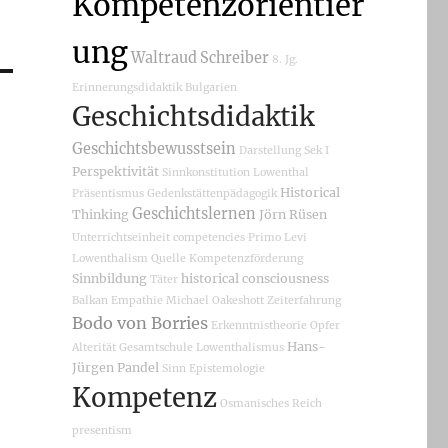
Kompetenzorientier
ung
Waltraud Schreiber
8. Jg.
Erinnerungsdidaktik
Bulgarien
Geschichtsdidaktik
Geschichtsbewusstsein
Darstellung
Sek I
Perspektivität
Sinnkonstitution
Lowenthal
Historical
Präsentismus
Gedenkstättenpädagogik
Geschichtslernen
Thinking
Jörn Rüsen
Unterrichtseinheit
competencies
Primo Levi
Lowenthalism
Quelle
Kompetenzförderung
Sinnbildung
historical consciousness
Täter
Balkan
Empathie
Michael Oakeshott
Zeiterfahrung
Bodo von Borries
Erkenntnistheorie
Opfer
Hans-
Alterität
Gesamtschule
Lowenthalismus
Jürgen Pandel
Sinn
Epistemologie
Kompetenz
Osmanisches Reich
presentism