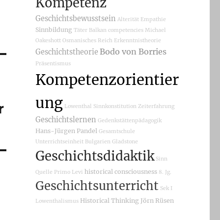
Kompetenz
Geschichtsbewusstsein
Alterität
Empathie
Sinnbildung
Täter
Balkan
competencies
Michael
Oakeshott
Osmanisches Reich
Erkenntnistheorie
Bodo von Borries
Geschichtstheorie
Präsentismus
Kompetenzorientier
ung
r
Lowenthal
Sinnkonstitution
Zeiterfahrung
Geschichtslernen
Gedenkstättenpädagogik
Hans-Jürgen Pandel
Gesamtschule
Unterrichtseinheit
Bulgarien
Gladstone
Geschichtsdidaktik
Sinn
historical consciousness
Quelle
Primo Levi
8. Jg.
Geschichtsunterricht
Sek I
Historical Thinking
Jörn Rüsen
Lowenthalismus