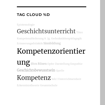
TAG CLOUD %D
Epistemologie
Geschichtsunterricht
Täter
Kompetenzförderung
8. Jg.
Gedenkstättenpädagogik
Sinnbildung
Erinnerungsdidaktik
Kompetenzorientier
ung
Jörn Rüsen
Opfer
Darstellung
Empathie
Geschichtsbewusstsein
Quelle
Kompetenz
Sek I
Unterrichtseinheit
Erkenntnistheorie
Gesamtschule