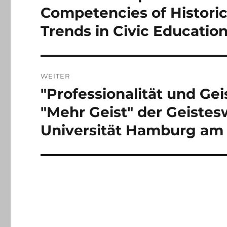
Beitrag:
Competencies of Histori
Trends in Civic Educatio
WEITER
"Professionalität und Gei
Nächster
Beitrag:
"Mehr Geist" der Geistes
Universität Hamburg am 6