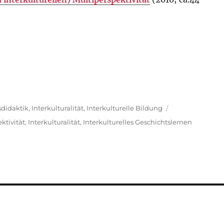
sdidaktik
,
Interkulturalität
,
Interkulturelle Bildung
ktivität
,
Interkulturalität
,
Interkulturelles Geschichtslernen