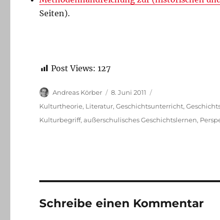
Seiten).
Post Views:
127
Autor
Veröffentlicht
Andreas Körber
8. Juni 2011
am
Kategorien
Kulturtheorie
,
Literatur
,
Geschichtsunterricht
,
Geschicht
Schlagwörter
Kulturbegriff
,
außerschulisches Geschichtslernen
,
Perspe
Schreibe einen Kommentar