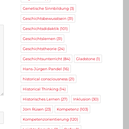
Genetische Sinnbildung
(3)
Geschichtsbewusstsein
(31)
Geschichtsdidaktik
(101)
Geschichtslernen
(31)
Geschichtstheorie
(24)
Geschichtsunterricht
(84)
Gladstone
(1)
Hans-Jürgen Pandel
(16)
historical consciousness
(21)
Historical Thinking
(14)
Historisches Lernen
(27)
Inklusion
(30)
Jörn Rüsen
(23)
Kompetenz
(103)
Kompetenzorientierung
(120)