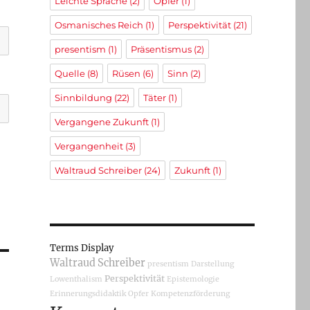
Leichte Sprache
(2)
Opfer
(1)
Osmanisches Reich
(1)
Perspektivität
(21)
presentism
(1)
Präsentismus
(2)
Quelle
(8)
Rüsen
(6)
Sinn
(2)
Sinnbildung
(22)
Täter
(1)
Vergangene Zukunft
(1)
Vergangenheit
(3)
Waltraud Schreiber
(24)
Zukunft
(1)
Terms Display
Waltraud Schreiber
presentism
Darstellung
Perspektivität
Lowenthalism
Epistemologie
Erinnerungsdidaktik
Opfer
Kompetenzförderung