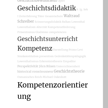
Geschichtsbewusstsein
Opfer
Geschichtsdidaktik
8. Jg.
Sek
Waltraud
I
Zeiterfahrung
Täter
Gesamtschule
Schreiber
Erinnerungsdidaktik
Balkan
Lowenthal
Lowenthalism
Alterität
Kompetenzförderung
Präsentismus
Gladstone
competencies
Geschichtsunterricht
Kompetenz
Darstellung
Primo Levi
Sinnkonstitution
presentism
Gedenkstättenpädagogik
Lowenthalismus
Erkenntnistheorie
Empathie
Perspektivität
Jörn Rüsen
Unterrichtseinheit
Geschichtstheorie
historical consciousness
Osmanisches Reich
Michael Oakeshott
Kompetenzorientier
ung