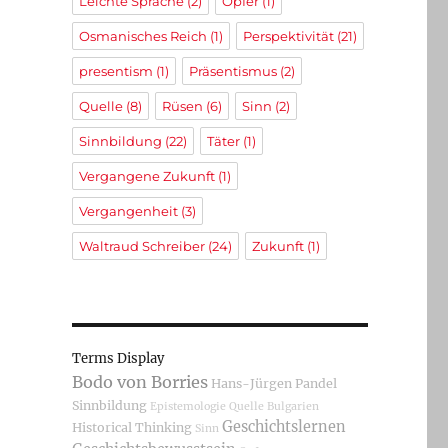
Leichte Sprache
(2)
Opfer
(1)
Osmanisches Reich
(1)
Perspektivität
(21)
presentism
(1)
Präsentismus
(2)
Quelle
(8)
Rüsen
(6)
Sinn
(2)
Sinnbildung
(22)
Täter
(1)
Vergangene Zukunft
(1)
Vergangenheit
(3)
Waltraud Schreiber
(24)
Zukunft
(1)
Terms Display
Bodo von Borries
Hans-Jürgen Pandel
Sinnbildung
Epistemologie
Quelle
Bulgarien
Geschichtslernen
Historical Thinking
Sinn