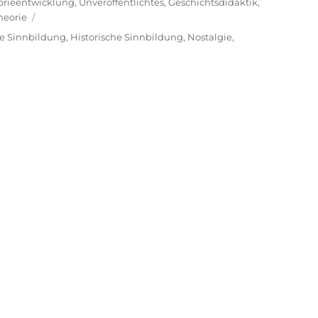
orieentwicklung
,
Unveröffentlichtes
,
Geschichtsdidaktik
,
heorie
e Sinnbildung
,
Historische Sinnbildung
,
Nostalgie
,