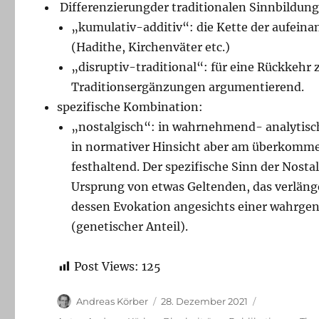
Differenzierungder traditionalen Sinnbildung
„kumulativ-additiv“: die Kette der aufei
(Hadithe, Kirchenväter etc.)
„disruptiv-traditional“: für eine Rückkeh
Traditionsergänzungen argumentierend.
spezifische Kombination:
„nostalgisch“: in wahrnehmend- analytisc
in normativer Hinsicht aber am überkomme
festhaltend. Der spezifische Sinn der Nosta
Ursprung von etwas Geltenden, das verlänger
dessen Evokation angesichts einer wahrg
(genetischer Anteil).
Post Views:
125
Autor
Veröffentlicht
Andreas Körber
28. Dezember 2021
am