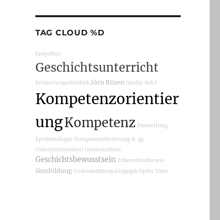
TAG CLOUD %D
Empathie
Geschichtsunterricht
Jörn Rüsen
Erinnerungsdidaktik
Quelle
Sek I
Kompetenzorientier
ung
Kompetenz
Darstellung
Epistemologie
Kompetenzförderung
8. Jg.
Unterrichtseinheit
Gesamtschule
Geschichtsbewusstsein
Erkenntnistheorie
Sinnbildung
Gedenkstättenpädagogik
Opfer
Täter