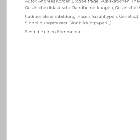
Kategorien
Autor: Andreas Körber
,
Blogbeiträge
,
Publikationen
,
The
Geschichtsdidaktische Randbemerkungen
,
Geschichtst
Schlagwörter
traditionale Sinnbildung
,
Rüsen
,
Erzähltypen
,
Genetisch
Sinnbildungsmuster
,
Sinnbildungtypen
zu
Schreibe einen Kommentar
Sinnbildungsmuster
Historischen
Denkens
–
weitere
Differenzierung