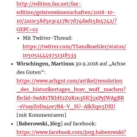
http://edition.faz.net/faz-
edition/geisteswissenschaften/2018-10-
10/2a11c58d5e3c4178c7d74dad15fe4742/?
GEPC=s2
Mit Twitter-Thread:
https://twitter.com/TSandkuehler/status/
1050514449751318533
Wirschingen, Martinus
30.9.2018 auf „Achse
des Guten“:
https://www.achgut.com/artikel/resolution
_des_historikertages_brav_wuff_machen?
fbclid=IwAR1TKbH2Z9Km3SfCj5xPyJWAgBR
-sVsayZ0Da4or7BA-V_SU-AlkXqn5DXU
[mit Kommentaren]
[
Baberowski, Jörg
] auf facebook:
https://www.facebook.com/jorg.baberowski?