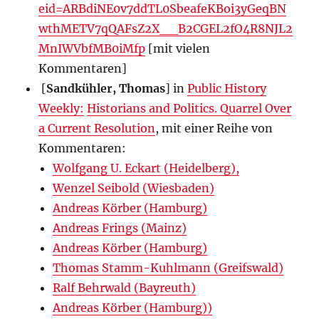
eid=ARBdiNE0v7ddTL0SbeafeKBoi3yGeqBN
wthMETV7qQAFsZ2X__B2CGEL2fO4R8NJL2
MnIWVbfMB0iMfp
[mit vielen
Kommentaren]
[
Sandkühler, Thomas
] in
Public History
Weekly:
Historians and Politics. Quarrel Over
a Current Resolution
, mit einer Reihe von
Kommentaren:
Wolfgang U. Eckart (Heidelberg),
Wenzel Seibold (Wiesbaden)
Andreas Körber (Hamburg)
Andreas Frings (Mainz)
Andreas Körber (Hamburg)
Thomas Stamm-Kuhlmann (Greifswald)
Ralf Behrwald (Bayreuth)
Andreas Körber (Hamburg))