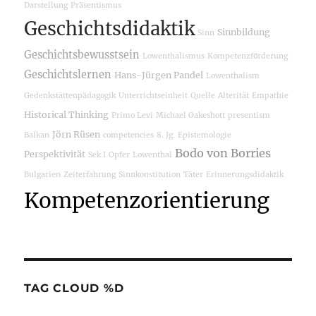
Darstellung
Präsentismus
Geschichtsdidaktik
Sinnbildung
Sinn
Geschichtsbewusstsein
Lowenthalismus
Kompetenzförderung
Geschichtslernen
Hans-Jürgen Pandel
Lowenthalism
Gedenkstättenpädagogik
Unterrichtseinheit
Quelle
Alterität
Empathie
Historical Thinking
Primo Levi
Michael Oakeshott
presentism
Jörn Rüsen
Balkan
competencies
8. Jg.
Epistemologie
Bodo von Borries
Perspektivität
Sek I
Opfer
Lowenthal
Bulgarien
Zeiterfahrung
Sinnkonstitution
Täter
Erinnerungsdidaktik
Kompetenzorientierung
TAG CLOUD %D