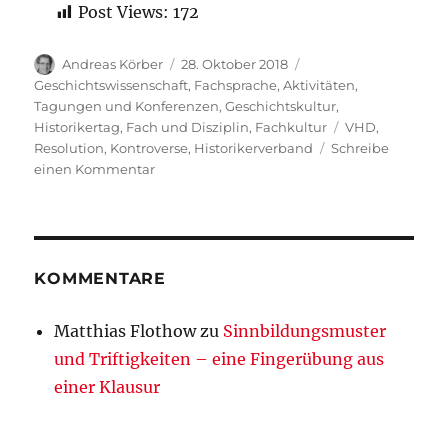
Post Views:
172
Autor
Veröffentlicht
Kategorien
Andreas Körber
28. Oktober 2018
am
Geschichtswissenschaft
,
Fachsprache
,
Aktivitäten
,
Tagungen und Konferenzen
,
Geschichtskultur
,
Schlagwörter
Historikertag
,
Fach und Disziplin
,
Fachkultur
VHD
,
Resolution
,
Kontroverse
,
Historikerverband
Schreibe
zu
einen Kommentar
Resolution
des
VHD:
Materialsammlung
von
KOMMENTARE
VHD,
zeitgeschichte
Matthias Flothow
zu
Sinnbildungsmuster
online
und Triftigkeiten – eine Fingerübung aus
und
Ergänzungen
einer Klausur