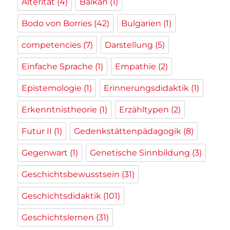
Alterität
(4)
Balkan
(1)
Bodo von Borries
(42)
Bulgarien
(1)
competencies
(7)
Darstellung
(5)
Einfache Sprache
(1)
Empathie
(2)
Epistemologie
(1)
Erinnerungsdidaktik
(1)
Erkenntnistheorie
(1)
Erzähltypen
(2)
Futur II
(1)
Gedenkstättenpädagogik
(8)
Gegenwart
(1)
Genetische Sinnbildung
(3)
Geschichtsbewusstsein
(31)
Geschichtsdidaktik
(101)
Geschichtslernen
(31)