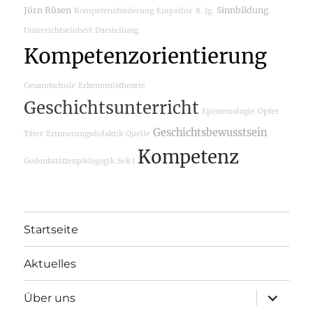
Jörn Rüsen
Sinnbildung
Kompetenzförderung
Empathie
8. Jg.
Unterrichtseinheit
Darstellung
Kompetenzorientierung
Gesamtschule
Erkenntnistheorie
Geschichtsunterricht
Epistemologie
Opfer
Geschichtsbewusstsein
Täter
Erinnerungsdidaktik
Quelle
Kompetenz
Gedenkstättenpädagogik
Sek I
Startseite
Aktuelles
Unterme
Über uns
öffnen