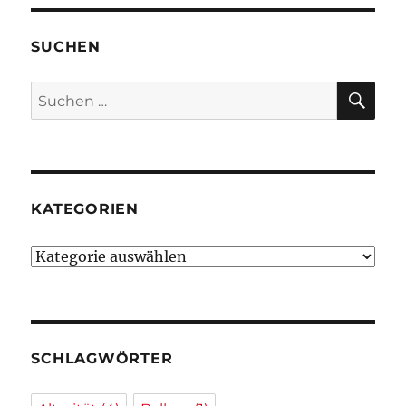
SUCHEN
SU
Suchen
nach:
KATEGORIEN
Kategorien
SCHLAGWÖRTER