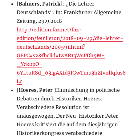
[
Bahners, Patrick
]: „Die Lehrer
Deutschlands“. In: Frankfurter Allgemeine
Zeitung. 29.9.2018
http://edition.faz.net/faz-
edition/feuilleton/2018-09-29/die-lehrer-
deutschlands/209591.html?
GEPC=s2&fbclid=IwAR13WsPDh5M-
_Yck0pO-
6YLtuR8d_63igAX1d3IGwTmu3hZJvnlIqfus8
Lc
[
Hoeres, Peter
]Einmischung in politische
Debatten durch Historiker. Hoeres:
Verabschiedete Resolution ist
unausgewogen. Der Neu-Historiker Peter
Hoeres kritisiert die auf dem diesjährigen
Historikerkongress verabschiedete