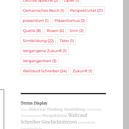
Leichte Sprache
(2)
Opfer
(1)
Osmanisches Reich
(1)
Perspektivität
(21)
presentism
(1)
Präsentismus
(2)
Quelle
(8)
Rüsen
(6)
Sinn
(2)
Sinnbildung
(22)
Täter
(1)
Vergangene Zukunft
(1)
Vergangenheit
(3)
Waltraud Schreiber
(24)
Zukunft
(1)
Terms Display
Historical Thinking
Sinnbildung
Sinn
Gladstone
Waltraud
Perspektivität
Präsentismus
Schreiber
Geschichtslernen
presentism
Gesamtschule