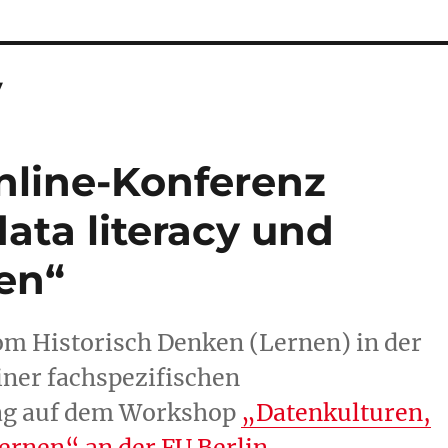
y
Online-Konferenz
ata literacy und
nen“
om Historisch Denken (Lernen) in der
iner fachspezifischen
ag auf dem Workshop
„Datenkulturen,
ernen“ an der FU Berlin.