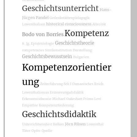
Geschichtsunterricht
Hans-
Jürgen Pandel
Gedenkstättenpädagogik
historical consciousness
Lowenthalism
Alterität
Kompetenz
Bodo von Borries
Geschichtstheorie
8. Jg.
Epistemologie
competencies
Sinnkonstitution
Darstellung
Geschichtsbewusstsein
Bulgarien
Kompetenzorientier
ung
Zeiterfahrung
Sek I
Osmanisches Reich
Lowenthalismus
Erinnerungsdidaktik
Erkenntnistheorie
Michael Oakeshott
Primo Levi
Empathie
Kompetenzförderung
Geschichtsdidaktik
Jörn Rüsen
Unterrichtseinheit
Balkan
Lowenthal
Täter
Opfer
Quelle