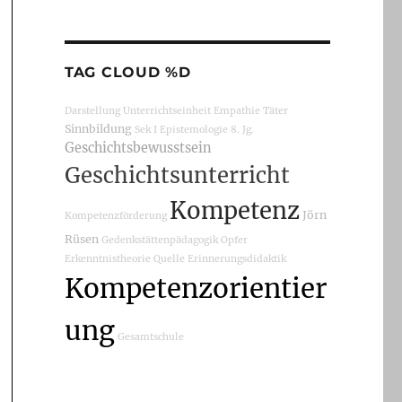
TAG CLOUD %D
Darstellung
Unterrichtseinheit
Empathie
Täter
Sinnbildung
Sek I
Epistemologie
8. Jg.
Geschichtsbewusstsein
Geschichtsunterricht
Kompetenz
Jörn
Kompetenzförderung
Rüsen
Gedenkstättenpädagogik
Opfer
Erkenntnistheorie
Quelle
Erinnerungsdidaktik
Kompetenzorientier
ung
Gesamtschule