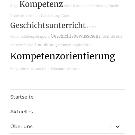
Kompetenz
8. Jg.
Sek I
Kompetenzförderung
Quelle
Unterrichtseinheit
Darstellung
Täter
Geschichtsunterricht
Opfer
Geschichtsbewusstsein
Jörn Rüsen
Gedenkstättenpädagogik
Sinnbildung
Epistemologie
Erinnerungsdidaktik
Kompetenzorientierung
Empathie
Gesamtschule
Erkenntnistheorie
Startseite
Aktuelles
Unterme
Über uns
öffnen