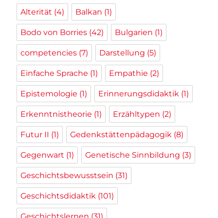
Alterität
(4)
Balkan
(1)
Bodo von Borries
(42)
Bulgarien
(1)
competencies
(7)
Darstellung
(5)
Einfache Sprache
(1)
Empathie
(2)
Epistemologie
(1)
Erinnerungsdidaktik
(1)
Erkenntnistheorie
(1)
Erzähltypen
(2)
Futur II
(1)
Gedenkstättenpädagogik
(8)
Gegenwart
(1)
Genetische Sinnbildung
(3)
Geschichtsbewusstsein
(31)
Geschichtsdidaktik
(101)
Geschichtslernen
(31)