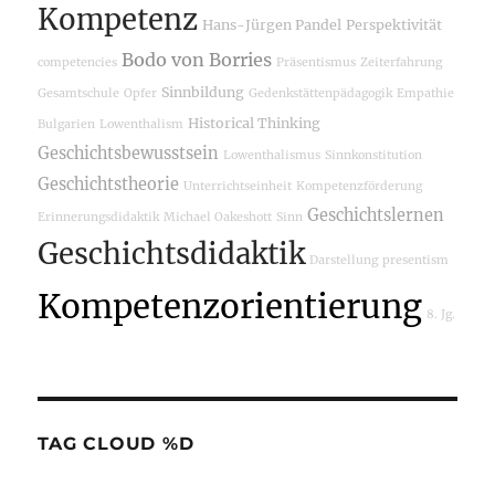
Kompetenz
Hans-Jürgen Pandel
Perspektivität
Bodo von Borries
competencies
Präsentismus
Zeiterfahrung
Sinnbildung
Gesamtschule
Opfer
Gedenkstättenpädagogik
Empathie
Historical Thinking
Bulgarien
Lowenthalism
Geschichtsbewusstsein
Lowenthalismus
Sinnkonstitution
Geschichtstheorie
Unterrichtseinheit
Kompetenzförderung
Geschichtslernen
Erinnerungsdidaktik
Michael Oakeshott
Sinn
Geschichtsdidaktik
Darstellung
presentism
Kompetenzorientierung
8. Jg.
TAG CLOUD %D