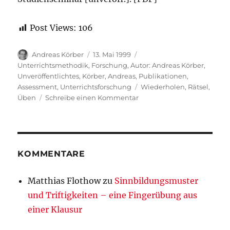
Post Views:
106
Autor
Veröffentlicht
Kategorien
Andreas Körber
13. Mai 1999
am
Unterrichtsmethodik
,
Forschung
,
Autor: Andreas Körber
,
Unveröffentlichtes
,
Körber, Andreas
,
Publikationen
,
Schlagwörter
Assessment
,
Unterrichtsforschung
Wiederholen
,
Rätsel
,
zu
Üben
Schreibe einen Kommentar
Körber,
Andreas:
Silbenrätsel
als
Wiederholungsinstrument
KOMMENTARE
[2.
Staatsarbeit)
Matthias Flothow
zu
Sinnbildungsmuster
und Triftigkeiten – eine Fingerübung aus
einer Klausur