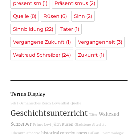
presentism
(1)
Präsentismus
(2)
Quelle
(8)
Rüsen
(6)
Sinn
(2)
Sinnbildung
(22)
Täter
(1)
Vergangene Zukunft
(1)
Vergangenheit
(3)
Waltraud Schreiber
(24)
Zukunft
(1)
Terms Display
Sek I
Osmanisches Reich
Lowenthal
Quelle
Geschichtsunterricht
Waltraud
Täter
Schreiber
Jörn Rüsen
Primo Levi
Gladstone
Alterität
historical consciousness
Erkenntnistheorie
Balkan
Epistemologie