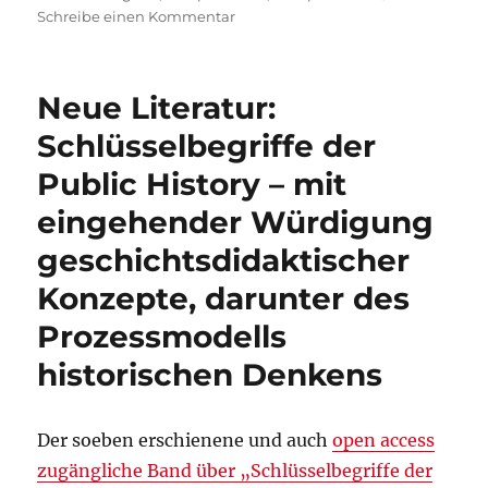
zu
Schreibe einen Kommentar
„Schlüsselbegriffe
der
Public
Neue Literatur:
History“
von
Schlüsselbegriffe der
Christine
Public History – mit
Gundermann
et
eingehender Würdigung
al.
nun
geschichtsdidaktischer
auch
Konzepte, darunter des
auf
Englisch!
Prozessmodells
historischen Denkens
Der soeben erschienene und auch
open access
zugängliche Band über „Schlüsselbegriffe der