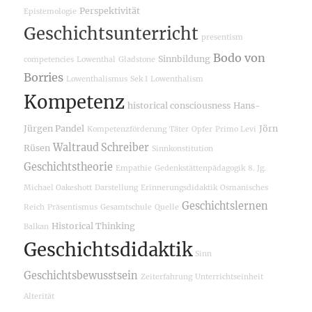
Perspektivität
Epistemologie
Geschichtsunterricht
presentism
Bodo von
Sinnbildung
competencies
Lowenthal
Gladstone
Borries
Lowenthalismus
Sek I
Lowenthalism
Kompetenz
historical consciousness
Hans-
Jürgen Pandel
Jörn
Kompetenzförderung
Täter
Opfer
Primo Levi
Waltraud Schreiber
Rüsen
Sinnkonstitution
Geschichtstheorie
Empathie
Gedenkstättenpädagogik
8. Jg.
Michael Oakeshott
Darstellung
Erinnerungsdidaktik
Osmanisches
Geschichtslernen
Reich
Präsentismus
Gesamtschule
Quelle
Historical Thinking
Balkan
Geschichtsdidaktik
Sinn
Geschichtsbewusstsein
Zeiterfahrung
Unterrichtseinheit
Alterität