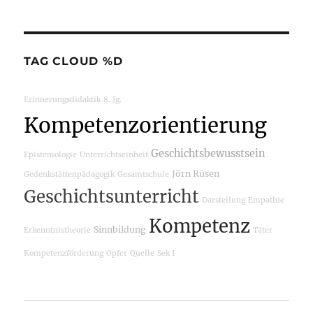
TAG CLOUD %D
Erinnerungsdidaktik
8. Jg.
Kompetenzorientierung
Geschichtsbewusstsein
Epistemologie
Unterrichtseinheit
Jörn Rüsen
Gedenkstättenpädagogik
Gesamtschule
Geschichtsunterricht
Darstellung
Empathie
Kompetenz
Sinnbildung
Erkenntnistheorie
Täter
Kompetenzförderung
Opfer
Quelle
Sek I