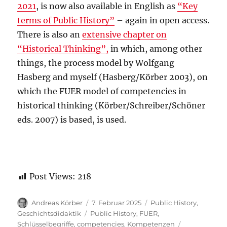
2021
, is now also available in English as
“Key
terms of Public History”
– again in open access.
There is also an
extensive chapter on
“Historical Thinking”,
in which, among other
things, the process model by Wolfgang
Hasberg and myself (Hasberg/Körber 2003), on
which the FUER model of competencies in
historical thinking (Körber/Schreiber/Schöner
eds. 2007) is based, is used.
Post Views:
218
Autor
Veröffentlicht
Kategorien
Andreas Körber
7. Februar 2025
Public History
,
am
Schlagwörter
Geschichtsdidaktik
Public History
,
FUER
,
Schlüsselbegriffe
,
competencies
,
Kompetenzen