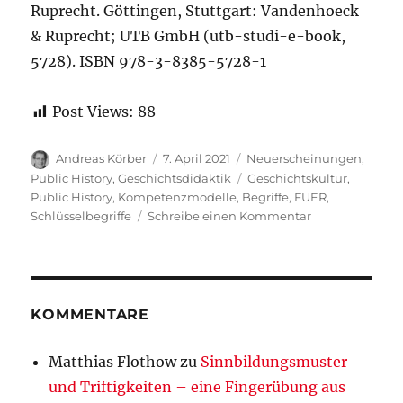
Ruprecht. Göttingen, Stuttgart: Vandenhoeck
& Ruprecht; UTB GmbH (utb-studi-e-book,
5728). ISBN 978-3-8385-5728-1
Post Views:
88
Autor
Veröffentlicht
Kategorien
Andreas Körber
7. April 2021
Neuerscheinungen
,
am
Schlagwörter
Public History
,
Geschichtsdidaktik
Geschichtskultur
,
Public History
,
Kompetenzmodelle
,
Begriffe
,
FUER
,
zu
Schlüsselbegriffe
Schreibe einen Kommentar
Neue
Literatur:
Schlüsselbegrif
der
Public
KOMMENTARE
History
–
Matthias Flothow
zu
Sinnbildungsmuster
mit
und Triftigkeiten – eine Fingerübung aus
eingehender