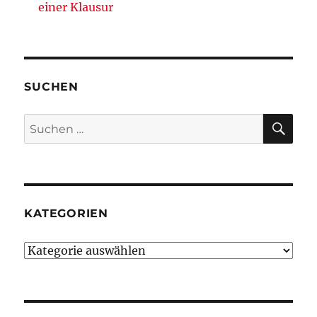
Würdigung
einer Klausur
geschichtsdida
Konzepte,
darunter
des
Prozessmodells
SUCHEN
historischen
Denkens
SU
Suchen
nach:
KATEGORIEN
Kategorien