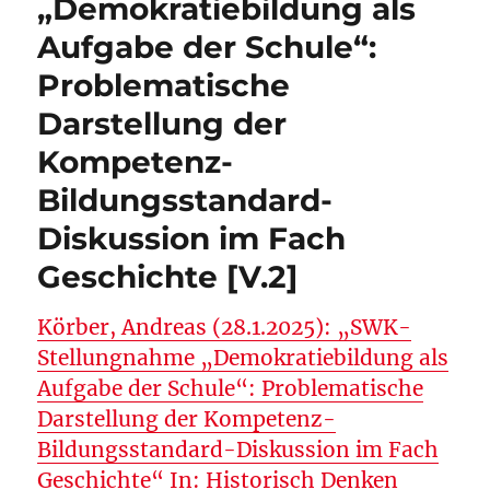
„Demokratiebildung als
in
Aufgabe der Schule“:
Neuausgabe
(=überarbeitete
Problematische
Neuauflage)
des
Darstellung der
„Handbuch
Kompetenz-
Praxis
des
Bildungsstandard-
GU“
(Barricelli/Lücke)
Diskussion im Fach
Geschichte [V.2]
Körber, Andreas (28.1.2025): „SWK-
Stellungnahme „Demokratiebildung als
Aufgabe der Schule“: Problematische
Darstellung der Kompetenz-
Bildungsstandard-Diskussion im Fach
Geschichte“ In: Historisch Denken