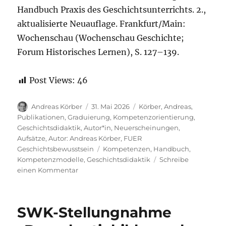
Handbuch Praxis des Geschichtsunterrichts. 2.,
aktualisierte Neuauflage. Frankfurt/Main:
Wochenschau (Wochenschau Geschichte;
Forum Historisches Lernen), S. 127–139.
Post Views:
46
Autor
Veröffentlicht
Kategorien
Andreas Körber
31. Mai 2026
Körber, Andreas
,
am
Publikationen
,
Graduierung
,
Kompetenzorientierung
,
Geschichtsdidaktik
,
Autor*in
,
Neuerscheinungen
,
Aufsätze
,
Autor: Andreas Körber
,
FUER
Schlagwörter
Geschichtsbewusstsein
Kompetenzen
,
Handbuch
,
Kompetenzmodelle
,
Geschichtsdidaktik
Schreibe
zu
einen Kommentar
gerade
erschienen:
Artikel
SWK-Stellungnahme
zu
„Kompetenzen“