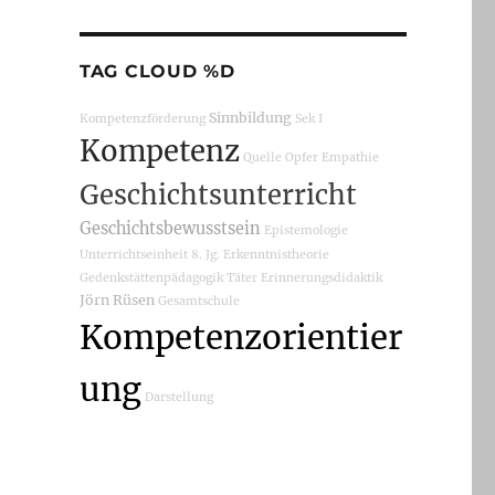
TAG CLOUD %D
Sinnbildung
Kompetenzförderung
Sek I
Kompetenz
Quelle
Opfer
Empathie
Geschichtsunterricht
Geschichtsbewusstsein
Epistemologie
Unterrichtseinheit
8. Jg.
Erkenntnistheorie
Gedenkstättenpädagogik
Täter
Erinnerungsdidaktik
Jörn Rüsen
Gesamtschule
Kompetenzorientier
ung
Darstellung