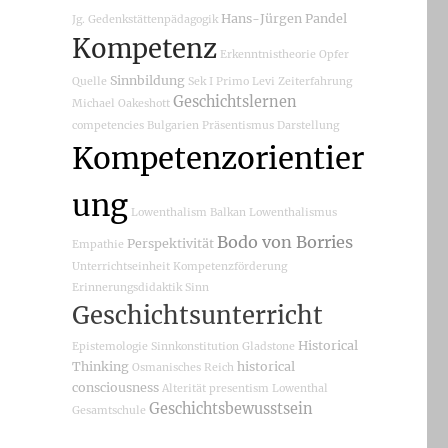
Hans-Jürgen Pandel
Jg.
Gedenkstättenpädagogik
Kompetenz
Erkenntnistheorie
Opfer
Sinnbildung
Quelle
Sek I
Primo Levi
Zeiterfahrung
Geschichtslernen
Michael Oakeshott
competencies
Bulgarien
Präsentismus
Darstellung
Kompetenzorientier
ung
Lowenthalism
Balkan
Lowenthalismus
Bodo von Borries
Perspektivität
Empathie
Unterrichtseinheit
Kompetenzförderung
Erinnerungsdidaktik
Sinn
Geschichtsunterricht
Historical
Epistemologie
Sinnkonstitution
Gladstone
Thinking
historical
Osmanisches Reich
consciousness
Alterität
presentism
Lowenthal
Geschichtsbewusstsein
Gesamtschule