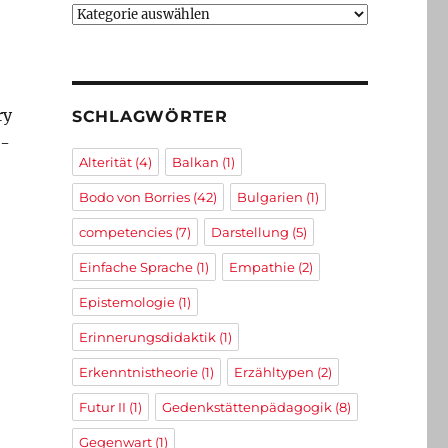
Kategorien
ry
SCHLAGWÖRTER
1-
Alterität
(4)
Balkan
(1)
Bodo von Borries
(42)
Bulgarien
(1)
competencies
(7)
Darstellung
(5)
Einfache Sprache
(1)
Empathie
(2)
Epistemologie
(1)
Erinnerungsdidaktik
(1)
Erkenntnistheorie
(1)
Erzähltypen
(2)
Futur II
(1)
Gedenkstättenpädagogik
(8)
Gegenwart
(1)