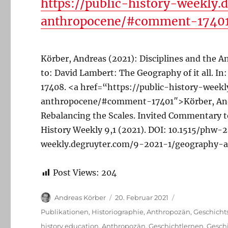
https://public-history-weekly
anthropocene/#comment-1740
Körber, Andreas (2021): Disciplines and the 
to: David Lambert: The Geography of it all. In
17408. <a href=“https://public-history-wee
anthropocene/#comment-17401″>Körber, Andre
Rebalancing the Scales. Invited Commentary to
History Weekly 9,1 (2021). DOI: 10.1515/phw-2
weekly.degruyter.com/9-2021-1/geography-
Post Views:
204
Autor
Veröffentlicht
Andreas Körber
20. Februar 2021
am
Kategorien
Publikationen
,
Historiographie
,
Anthropozän
,
Geschicht
Schlagwörter
history education
,
Anthropozän
,
Geschichtlernen
,
Geschi