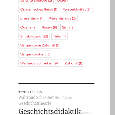
Leichte Sprache
(2)
Opfer
(1)
Osmanisches Reich
(1)
Perspektivität
(21)
presentism
(1)
Präsentismus
(2)
Quelle
(8)
Rüsen
(6)
Sinn
(2)
Sinnbildung
(22)
Täter
(1)
Vergangene Zukunft
(1)
Vergangenheit
(3)
Waltraud Schreiber
(24)
Zukunft
(1)
Terms Display
Waltraud Schreiber
Jörn Rüsen
Geschichtstheorie
Geschichtsdidaktik
Täter
8.