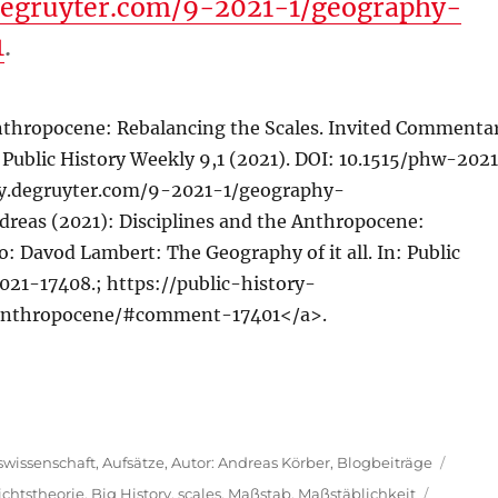
.degruyter.com/9-2021-1/geography-
1
.
Anthropocene: Rebalancing the Scales. Invited Commenta
: Public History Weekly 9,1 (2021). DOI: 10.1515/phw-202
kly.degruyter.com/9-2021-1/geography-
as (2021): Disciplines and the Anthropocene:
: Davod Lambert: The Geography of it all. In: Public
021-17408.; https://public-history-
anthropocene/#comment-17401</a>.
swissenschaft
,
Aufsätze
,
Autor: Andreas Körber
,
Blogbeiträge
chtstheorie
,
Big History
,
scales
,
Maßstab
,
Maßstäblichkeit