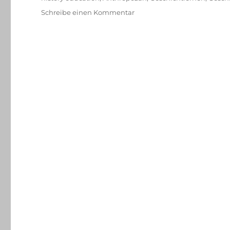
zu
Schreibe einen Kommentar
Disciplines
and
the
Anthropocene