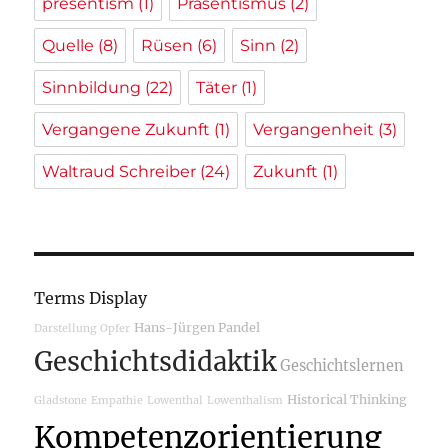
presentism
(1)
Präsentismus
(2)
Quelle
(8)
Rüsen
(6)
Sinn
(2)
Sinnbildung
(22)
Täter
(1)
Vergangene Zukunft
(1)
Vergangenheit
(3)
Waltraud Schreiber
(24)
Zukunft
(1)
Terms Display
Hans-Jürgen Pandel
Darstellung
Opfer
Geschichtsdidaktik
Geschichtslernen
Historical Thinking
Gladstone
Empathie
Lowenthal
Lowenthalism
Kompetenzorientierung