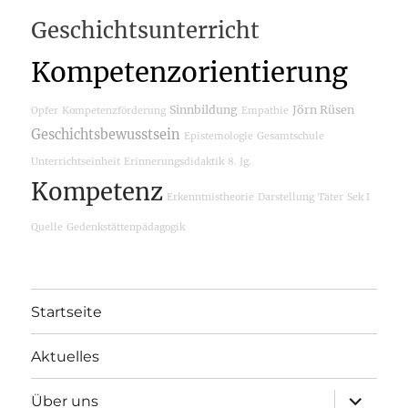
Geschichtsunterricht
Kompetenzorientierung
Sinnbildung
Jörn Rüsen
Opfer
Kompetenzförderung
Empathie
Geschichtsbewusstsein
Epistemologie
Gesamtschule
Unterrichtseinheit
Erinnerungsdidaktik
8. Jg.
Kompetenz
Erkenntnistheorie
Darstellung
Täter
Sek I
Quelle
Gedenkstättenpädagogik
Startseite
Aktuelles
Unterme
Über uns