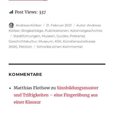
Post Views:
337
Autor
Veröffentlicht
Kategorien
Andreas Körber
21. Februar 2021
Autor: Andreas
am
Körber
,
Blogbeiträge
,
Publikationen
,
Kolonialgeschichte
Schlagwörter
Stadtführungen
,
Museen
,
Guides
,
Prekariat
,
Geschichtskultur
,
Museum
,
KSK
,
Künstlersozialkasse
zu
(KSK)
,
Petition
Schreibe einen Kommentar
PETITION:
Soziale
Absicherung
für
(Solo-)Selbstständ
KOMMENTARE
in
der
Matthias Flothow
zu
Sinnbildungsmuster
Geschichtsvermitt
und Triftigkeiten – eine Fingerübung aus
(Stadtführungen)
und
einer Klausur
Guides
in