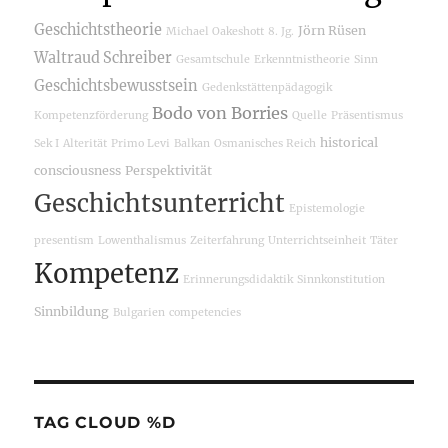
Geschichtstheorie
Jörn Rüsen
Michael Oakeshott
8. Jg.
Waltraud Schreiber
Gesamtschule
Erkenntnistheorie
Sinn
Geschichtsbewusstsein
Gedenkstättenpädagogik
Bodo von Borries
Kompetenzförderung
Quelle
Präsentismus
historical
Sek I
Alterität
Primo Levi
Balkan
Osmanisches Reich
consciousness
Perspektivität
Geschichtsunterricht
Epistemologie
presentism
Lowenthalismus
Zeiterfahrung
Unterrichtseinheit
Täter
Kompetenz
Erinnerungsdidaktik
Sinnkonstitution
Sinnbildung
Bulgarien
competencies
TAG CLOUD %D