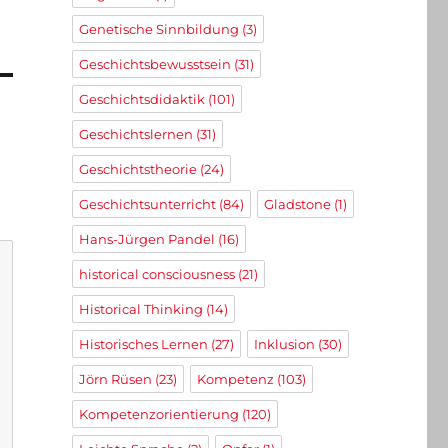
Genetische Sinnbildung
(3)
Geschichtsbewusstsein
(31)
Geschichtsdidaktik
(101)
Geschichtslernen
(31)
Geschichtstheorie
(24)
Geschichtsunterricht
(84)
Gladstone
(1)
Hans-Jürgen Pandel
(16)
historical consciousness
(21)
Historical Thinking
(14)
Historisches Lernen
(27)
Inklusion
(30)
Jörn Rüsen
(23)
Kompetenz
(103)
Kompetenzorientierung
(120)