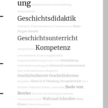
ung
Sinnkonstitution
Zeiterfahrung
Gesamtschule
Geschichtsdidaktik
Hans-
Gladstone
Erkenntnistheorie
Präsentismus
Jürgen Pandel
Geschichtsunterricht
Kompetenz
competencies
Lowenthalism
Erinnerungsdidaktik
Sinnbildung
Kompetenzförderung
Primo Levi
historical consciousness
Gedenkstättenpädagogik
Sinn
Lowenthalismus
Bulgarien
Geschichtstheorie
Geschichtslernen
Historical Thinking
Perspektivität
Empathie
Sek I
Bodo von
Michael Oakeshott
Balkan
Lowenthal
Borries
Alterität
Darstellung
presentism
Waltraud Schreiber
Jörn
Osmanisches Reich
Rüsen
Unterrichtseinheit