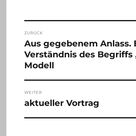
Beitragsnavigation
ZURÜCK
Aus gegebenem Anlass. 
Vorheriger
Beitrag:
Verständnis des Begriffs
Modell
WEITER
aktueller Vortrag
Nächster
Beitrag: