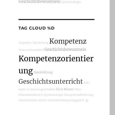
Geschichtsbewusstsein
Epistemologie
TAG CLOUD %D
Kompetenz
Empathie
Darstellung
Geschichtsbewusstsein
Unterrichtseinheit
Kompetenzorientier
ung
Sinnbildung
Geschichtsunterricht
Sek I
Jörn Rüsen
Opfer
Erinnerungsdidaktik
Täter
Erkenntnistheorie
Epistemologie
Kompetenzförderung
Gesamtschule
Quelle
Gedenkstättenpädagogik
8. Jg.