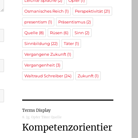
Leichte Sprache
(2)
Opfer
(1)
Osmanisches Reich
(1)
Perspektivität
(21)
presentism
(1)
Präsentismus
(2)
Quelle
(8)
Rüsen
(6)
Sinn
(2)
Sinnbildung
(22)
Täter
(1)
Vergangene Zukunft
(1)
Vergangenheit
(3)
Waltraud Schreiber
(24)
Zukunft
(1)
Terms Display
8. Jg.
Opfer
Täter
Quelle
Kompetenzorientier