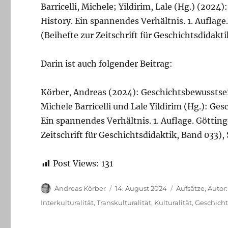
Barricelli, Michele; Yildirim, Lale (Hg.) (202
History. Ein spannendes Verhältnis. 1. Auflag
(Beihefte zur Zeitschrift für Geschichtsdidakti
Darin ist auch folgender Beitrag:
Körber, Andreas (2024): Geschichtsbewusstsein
Michele Barricelli und Lale Yildirim (Hg.): Ge
Ein spannendes Verhältnis. 1. Auflage. Göttin
Zeitschrift für Geschichtsdidaktik, Band 033),
Post Views:
131
Autor
Veröffentlicht
Kategorien
Andreas Körber
14. August 2024
Aufsätze
,
Autor
am
Schlagwörter
Interkulturalität
,
Transkulturalität
,
Kulturalität
,
Geschich