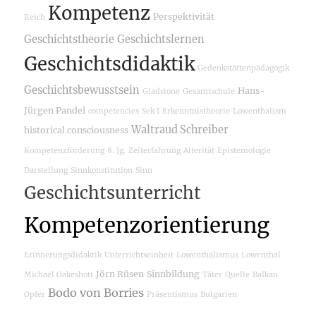
Kompetenz
Perspektivität
Reich
Geschichtstheorie
Geschichtslernen
Geschichtsdidaktik
Gedenkstättenpädagogik
Geschichtsbewusstsein
Hans-
Gladstone
Gesamtschule
Jürgen Pandel
competencies
Sek I
Erkenntnistheorie
Lowenthalism
Waltraud Schreiber
historical consciousness
Kompetenzförderung
8. Jg.
Zeiterfahrung
Alterität
Epistemologie
Darstellung
Sinnkonstitution
Sinn
Geschichtsunterricht
Kompetenzorientierung
Erinnerungsdidaktik
Unterrichtseinheit
Lowenthalismus
Lowenthal
Jörn Rüsen
Sinnbildung
Michael Oakeshott
Täter
Quelle
Balkan
Bodo von Borries
Opfer
Präsentismus
Bulgarien