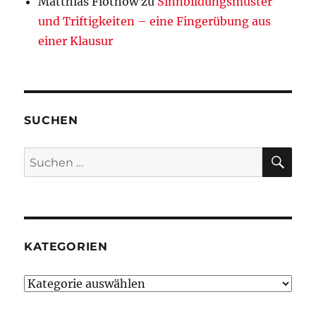
Matthias Flothow
zu
Sinnbildungsmuster
Vergnüg
und Triftigkeiten – eine Fingerübung aus
an
und
einer Klausur
emotion
Verarbei
von
Historie.
Ein
SUCHEN
vernachl
Problem
SU
der
Suchen
geschich
nach:
Kompete
KATEGORIEN
Kategorien