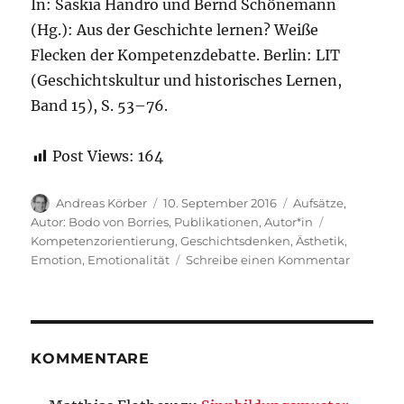
In: Saskia Handro und Bernd Schönemann
(Hg.): Aus der Geschichte lernen? Weiße
Flecken der Kompetenzdebatte. Berlin: LIT
(Geschichtskultur und historisches Lernen,
Band 15), S. 53–76.
Post Views:
164
Autor
Veröffentlicht
Kategorien
Andreas Körber
10. September 2016
Aufsätze
,
am
Schlagwörte
Autor: Bodo von Borries
,
Publikationen
,
Autor*in
Kompetenzorientierung
,
Geschichtsdenken
,
Ästhetik
,
zu
Emotion
,
Emotionalität
Schreibe einen Kommentar
Neuer
Aufsatz
von
Bodo
von
KOMMENTARE
Borries:
Ästhetis