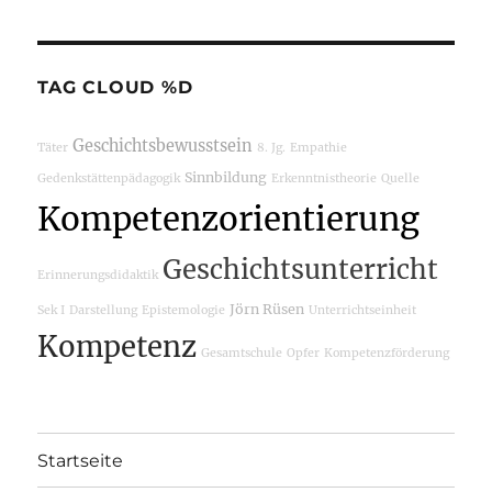
TAG CLOUD %D
Geschichtsbewusstsein
Täter
8. Jg.
Empathie
Sinnbildung
Gedenkstättenpädagogik
Erkenntnistheorie
Quelle
Kompetenzorientierung
Geschichtsunterricht
Erinnerungsdidaktik
Jörn Rüsen
Sek I
Darstellung
Epistemologie
Unterrichtseinheit
Kompetenz
Gesamtschule
Opfer
Kompetenzförderung
Startseite