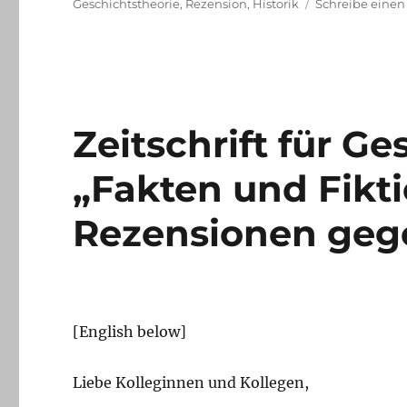
Schlagwörter
Geschichtstheorie
,
Rezension
,
Historik
Schreibe eine
Zeitschrift für G
„Fakten und Fikt
Rezensionen geg
[English below]
Liebe Kolleginnen und Kollegen,