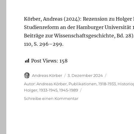
Körber, Andreas (2024): Rezension zu Holger
Studienreform an der Hamburger Universität 
Beiträge zur Wissenschaftsgeschichte, Bd. 28)
110, S. 296–299.
Post Views:
158
Autor
Veröffentlicht
Andreas Körber
3. Dezember 2024
am
Kategorien
Autor: Andreas Körber
,
Publikationen
,
1918-1933
,
Historio
Holger
,
1933-1945
,
1945-1989
zu
Schreibe einen Kommentar
Neue
Rezension:
Holger
Fischers
Geschichte