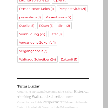
Leichte Sprache
(2)
Opfer
(1)
Osmanisches Reich
(1)
Perspektivität
(21)
presentism
(1)
Präsentismus
(2)
Quelle
(8)
Rüsen
(6)
Sinn
(2)
Sinnbildung
(22)
Täter
(1)
Vergangene Zukunft
(1)
Vergangenheit
(3)
Waltraud Schreiber
(24)
Zukunft
(1)
Terms Display
Historical
Opfer
8. Jg.
Epistemologie
Empathie
Balkan
Waltraud Schreiber
Thinking
Täter
Perspektivität
Osmanisches Reich
Erkenntnistheorie
Unterrichtseinheit
Gesamtschule
Präsentismus