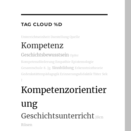
TAG CLOUD %D
Unterrichtseinheit
Darstellung
Quelle
Kompetenz
Geschichtsbewusstsein
Opfer
Kompetenzförderung
Empathie
Epistemologie
Sinnbildung
Gesamtschule
8. Jg.
Erkenntnistheorie
Gedenkstättenpädagogik
Erinnerungsdidaktik
Täter
Sek
I
Kompetenzorientier
ung
Geschichtsunterricht
Jörn
Rüsen