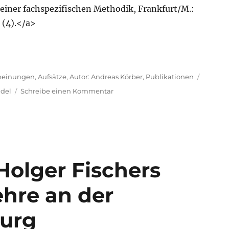
einer fachspezifischen Methodik, Frankfurt/M.:
 (4).</a>
heinungen
,
Aufsätze
,
Autor: Andreas Körber
,
Publikationen
zu
del
Schreibe einen Kommentar
Rezension
zu
Hans-
Jürgen
Pandel:
Geschichtsdenken
Holger Fischers
ehre an der
burg