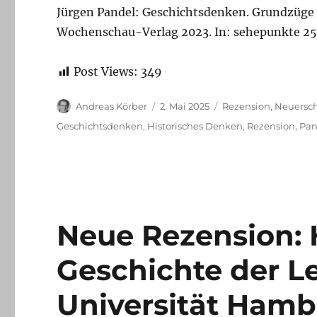
Jürgen Pandel: Geschichtsdenken. Grundzüge 
Wochenschau-Verlag 2023. In: sehepunkte 25
Post Views:
349
Autor
Veröffentlicht
Kategorien
Andreas Körber
2. Mai 2025
Rezension
,
Neuersc
am
Schlagwörter
Geschichtsdenken
,
Historisches Denken
,
Rezension
,
Pan
Neue Rezension: 
Geschichte der L
Universität Ham