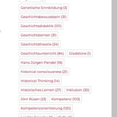
Genetische Sinnbildung
(3)
Geschichtsbewusstsein
(31)
Geschichtsdidaktik
(101)
e
Geschichtslernen
(31)
Geschichtstheorie
(24)
Geschichtsunterricht
(84)
Gladstone
(1)
Hans-Jürgen Pandel
(16)
historical consciousness
(21)
Historical Thinking
(14)
Historisches Lernen
(27)
Inklusion
(30)
Jörn Rüsen
(23)
Kompetenz
(103)
Kompetenzorientierung
(120)