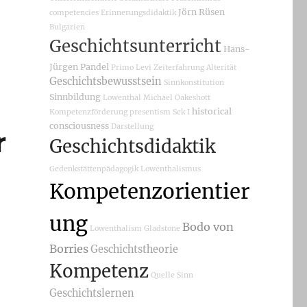
Jörn Rüsen
competencies
Erinnerungsdidaktik
Bulgarien
Geschichtsunterricht
Hans-
Jürgen Pandel
Primo Levi
Zeiterfahrung
Alterität
Geschichtsbewusstsein
Sinnkonstitution
Sinnbildung
Lowenthal
Michael Oakeshott
historical
Kompetenzförderung
presentism
Sek I
consciousness
Darstellung
r
Geschichtsdidaktik
Gedenkstättenpädagogik
Lowenthalismus
Kompetenzorientier
ung
Bodo von
Lowenthalism
Gladstone
Borries
Geschichtstheorie
Kompetenz
Quelle
Sinn
Geschichtslernen