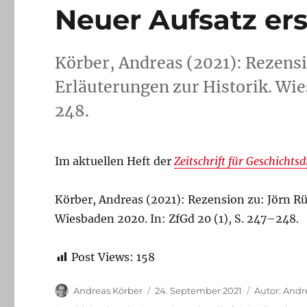
der
Neuer Aufsatz er
Lehre
an
der
Körber, Andreas (2021): Rezensi
Universität
Hamburg
Erläuterungen zur Historik. Wie
248.
Im aktuellen Heft der
Zeitschrift für Geschichtsd
Körber, Andreas (2021): Rezension zu: Jörn R
Wiesbaden 2020. In: ZfGd 20 (1), S. 247–248.
Post Views:
158
Autor
Veröffentlicht
Kategorien
Andreas Körber
24. September 2021
Autor: Andr
am