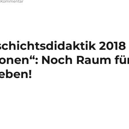
zu
n Kommentar
Neuer
Aufsatz
erschienen
eschichtsdidaktik 2018
ionen“: Noch Raum fü
eben!