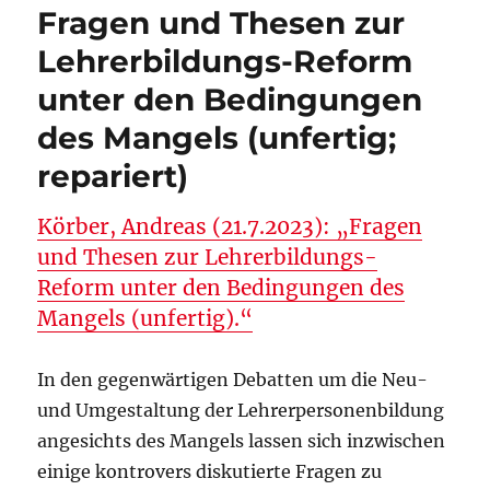
Fragen und Thesen zur
für
Geschichtsdidaktik
Lehrerbildungs-Reform
(kgd)
unter den Bedingungen
zur
SWK-
des Mangels (unfertig;
Stellungnahme
zur
repariert)
Demokratiebildung
Körber, Andreas (21.7.2023): „Fragen
und Thesen zur Lehrerbildungs-
Reform unter den Bedingungen des
Mangels (unfertig).“
In den gegenwärtigen Debatten um die Neu-
und Umgestaltung der Lehrerpersonenbildung
angesichts des Mangels lassen sich inzwischen
einige kontrovers diskutierte Fragen zu