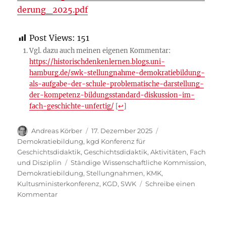
derung_2025.pdf
Post Views:
151
Vgl. dazu auch meinen eigenen Kommentar:
https://historischdenkenlernen.blogs.uni-
hamburg.de/swk-stellungnahme-demokratiebildung-
als-aufgabe-der-schule-problematische-darstellung-
der-kompetenz-bildungsstandard-diskussion-im-
fach-geschichte-unfertig/
[
↩
]
Autor
Veröffentlicht
Kategorien
Andreas Körber
17. Dezember 2025
am
Demokratiebildung
,
kgd Konferenz für
Geschichtsdidaktik
,
Geschichtsdidaktik
,
Aktivitäten
,
Fach
Schlagwörter
und Disziplin
Ständige Wissenschaftliche Kommission
,
Demokratiebildung
,
Stellungnahmen
,
KMK
,
Kultusministerkonferenz
,
KGD
,
SWK
Schreibe einen
zu
Kommentar
Stellungnahme
der
Konferenz