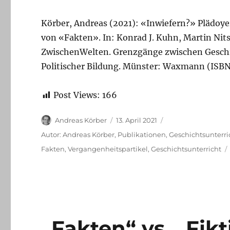
Körber, Andreas (2021): «Inwiefern?» Plädoyer
von «Fakten». In: Konrad J. Kuhn, Martin Nits
ZwischenWelten. Grenzgänge zwischen Geschi
Politischer Bildung. Münster: Waxmann (ISB
Post Views:
166
Autor
Veröffentlicht
Andreas Körber
13. April 2021
am
Kategorien
Autor: Andreas Körber
,
Publikationen
,
Geschichtsunterri
Schlagwörter
Fakten
,
Vergangenheitspartikel
,
Geschichtsunterricht
„Fakten“ vs. „Fikt