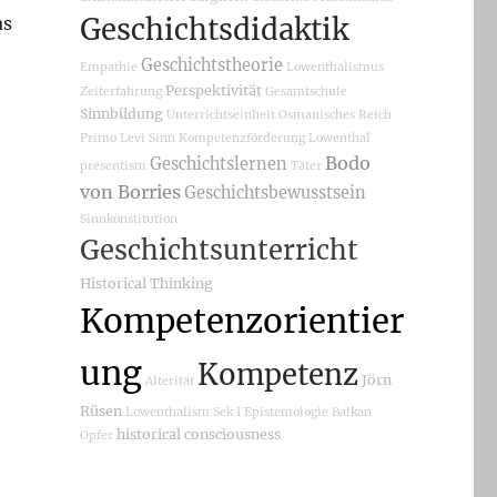
as
Geschichtsdidaktik
Geschichtstheorie
Empathie
Lowenthalismus
Perspektivität
Zeiterfahrung
Gesamtschule
Sinnbildung
Unterrichtseinheit
Osmanisches Reich
Primo Levi
Sinn
Kompetenzförderung
Lowenthal
Bodo
Geschichtslernen
presentism
Täter
von Borries
Geschichtsbewusstsein
Sinnkonstitution
Geschichtsunterricht
Historical Thinking
Kompetenzorientier
ung
Kompetenz
Jörn
Alterität
Rüsen
Lowenthalism
Sek I
Epistemologie
Balkan
historical consciousness
Opfer
t