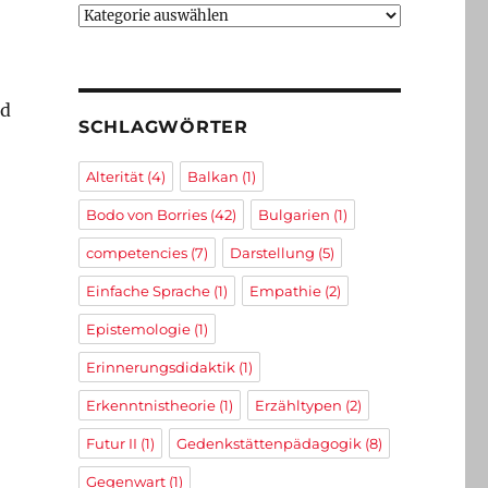
Kategorien
nd
SCHLAGWÖRTER
Alterität
(4)
Balkan
(1)
Bodo von Borries
(42)
Bulgarien
(1)
competencies
(7)
Darstellung
(5)
Einfache Sprache
(1)
Empathie
(2)
Epistemologie
(1)
Erinnerungsdidaktik
(1)
Erkenntnistheorie
(1)
Erzähltypen
(2)
Futur II
(1)
Gedenkstättenpädagogik
(8)
Gegenwart
(1)