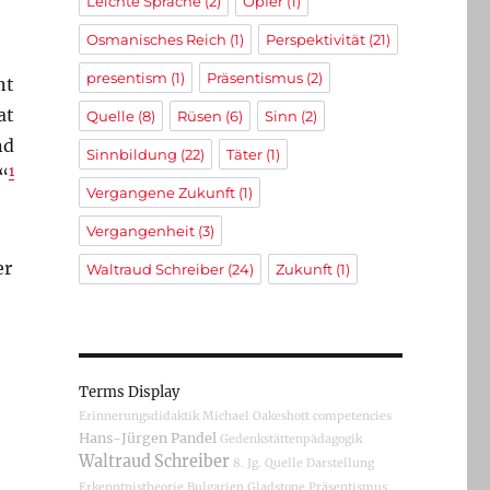
Leichte Sprache
(2)
Opfer
(1)
Osmanisches Reich
(1)
Perspektivität
(21)
presentism
(1)
Präsentismus
(2)
nt
at
Quelle
(8)
Rüsen
(6)
Sinn
(2)
nd
Sinnbildung
(22)
Täter
(1)
1
“
Vergangene Zukunft
(1)
Vergangenheit
(3)
er
Waltraud Schreiber
(24)
Zukunft
(1)
Terms Display
Erinnerungsdidaktik
Michael Oakeshott
competencies
Hans-Jürgen Pandel
Gedenkstättenpädagogik
Waltraud Schreiber
8. Jg.
Quelle
Darstellung
Erkenntnistheorie
Bulgarien
Gladstone
Präsentismus