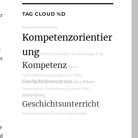
TAG CLOUD %D
r
Kompetenzförderung
Kompetenzorientier
ung
–
Unterrichtseinheit
Epistemologie
8. Jg.
m
Kompetenz
Quelle
Gedenkstättenpädagogik
Opfer
Täter
Geschichtsbewusstsein
Jörn Rüsen
Gesamtschule
Darstellung
Empathie
Sek I
Sinnbildung
Geschichtsunterricht
Erkenntnistheorie
Erinnerungsdidaktik
e
nd