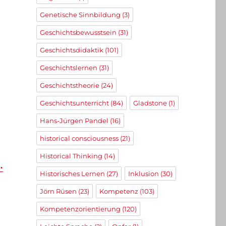
Genetische Sinnbildung
(3)
Geschichtsbewusstsein
(31)
Geschichtsdidaktik
(101)
Geschichtslernen
(31)
Geschichtstheorie
(24)
Geschichtsunterricht
(84)
Gladstone
(1)
Hans-Jürgen Pandel
(16)
historical consciousness
(21)
Historical Thinking
(14)
.
Historisches Lernen
(27)
Inklusion
(30)
Jörn Rüsen
(23)
Kompetenz
(103)
Kompetenzorientierung
(120)