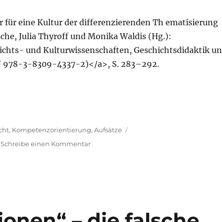
 für eine Kultur der differenzierenden Th ematisierung
che, Julia Thyroff und Monika Waldis (Hg.):
chts- und Kulturwissenschaften, Geschichtsdidaktik u
N 978-3-8309-4337-2)</a>, S. 283–292.
cht
,
Kompetenzorientierung
,
Aufsätze
zu
Schreibe einen Kommentar
Neuerscheinung
ionen“ – die falsche