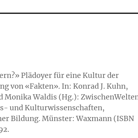
ern?» Plädoyer für eine Kultur der
ng von «Fakten». In: Konrad J. Kuhn,
nd Monika Waldis (Hg.): ZwischenWelten
s- und Kulturwissenschaften,
cher Bildung. Münster: Waxmann (ISBN
92.