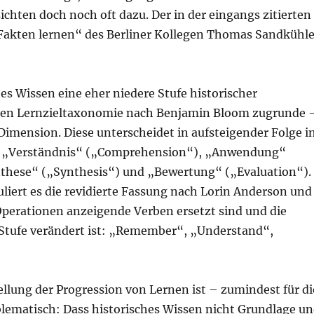
chten doch noch oft dazu. Der in der eingangs zitierten
 Fakten lernen“ des Berliner Kollegen Thomas Sandkühle
es Wissen eine eher niedere Stufe historischer
eiteten Lernzieltaxonomie nach Benjamin Bloom zugrunde 
Dimension. Diese unterscheidet in aufsteigender Folge i
), „Verständnis“ („Comprehension“), „Anwendung“
ynthese“ („Synthesis“) und „Bewertung“ („Evaluation“).
uliert es die revidierte Fassung nach Lorin Anderson und
perationen anzeigende Verben ersetzt sind und die
e Stufe verändert ist: „Remember“, „Understand“,
.
llung der Progression von Lernen ist – zumindest für di
lematisch: Dass historisches Wissen nicht Grundlage u