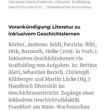
Inklusives Geschichtslernen
,
Inklusion
,
Scaffolding
,
zu
Geschichtsunterricht
Schreibe einen Kommentar
Gerade
erschienen:
Literatur
Vorankündigung: Literatur zu
zu
inklusivem
inklusivem Geschichtslernen
Geschichts
Körber, Andreas; Seidl, Patrizia; Witt,
Dirk; Bormuth, Heike (2019; in Vorb.):
Inklusives Geschichtslernen via
Scaffolding von Aufgaben. In: Bettina
Alavi, Sebastian Barsch, Christoph
Kühberger und Martin Lücke (Hg.):
Handbuch Diversität im
Geschichtsunterricht. Zugänge einer
inklusiven Geschichtsdidaktik.
Frankfurt am Main: Wochenschau