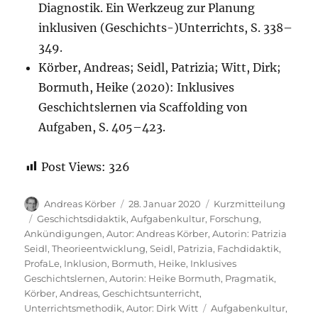
Diagnostik. Ein Werkzeug zur Planung
inklusiven (Geschichts-)Unterrichts, S. 338–
349.
Körber, Andreas; Seidl, Patrizia; Witt, Dirk;
Bormuth, Heike (2020): Inklusives
Geschichtslernen via Scaffolding von
Aufgaben, S. 405–423.
Post Views:
326
Autor
Veröffentlicht
Format
Andreas Körber
28. Januar 2020
Kurzmitteilung
am
Kategorien
Geschichtsdidaktik
,
Aufgabenkultur
,
Forschung
,
Ankündigungen
,
Autor: Andreas Körber
,
Autorin: Patrizia
Seidl
,
Theorieentwicklung
,
Seidl, Patrizia
,
Fachdidaktik
,
ProfaLe
,
Inklusion
,
Bormuth, Heike
,
Inklusives
Geschichtslernen
,
Autorin: Heike Bormuth
,
Pragmatik
,
Körber, Andreas
,
Geschichtsunterricht
,
Schlagwörter
Unterrichtsmethodik
,
Autor: Dirk Witt
Aufgabenkultur
,