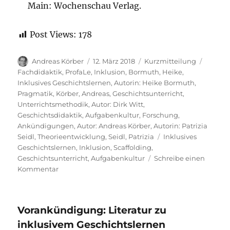
Main: Wochenschau Verlag.
Post Views:
178
Autor
Veröffentlicht
Format
Katego
Andreas Körber
12. März 2018
Kurzmitteilung
am
Fachdidaktik
,
ProfaLe
,
Inklusion
,
Bormuth, Heike
,
Inklusives Geschichtslernen
,
Autorin: Heike Bormuth
,
Pragmatik
,
Körber, Andreas
,
Geschichtsunterricht
,
Unterrichtsmethodik
,
Autor: Dirk Witt
,
Geschichtsdidaktik
,
Aufgabenkultur
,
Forschung
,
Ankündigungen
,
Autor: Andreas Körber
,
Autorin: Patrizia
Schlagwörter
Seidl
,
Theorieentwicklung
,
Seidl, Patrizia
Inklusives
Geschichtslernen
,
Inklusion
,
Scaffolding
,
Geschichtsunterricht
,
Aufgabenkultur
Schreibe einen
zu
Kommentar
Vorankündigung:
Literatur
zu
Vorankündigung: Literatur zu
inklusivem
Geschichtslernen
inklusivem Geschichtslernen