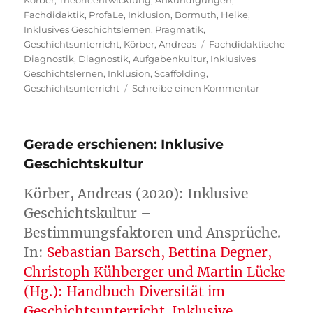
Fachdidaktik
,
ProfaLe
,
Inklusion
,
Bormuth, Heike
,
Inklusives Geschichtslernen
,
Pragmatik
,
Schlagwörter
Geschichtsunterricht
,
Körber, Andreas
Fachdidaktische
Diagnostik
,
Diagnostik
,
Aufgabenkultur
,
Inklusives
Geschichtslernen
,
Inklusion
,
Scaffolding
,
zu
Geschichtsunterricht
Schreibe einen Kommentar
Gerade
erschienen:
Inklusive
Gerade erschienen: Inklusive
Diagnostik
Geschichtskultur
Körber, Andreas (2020): Inklusive
Geschichtskultur –
Bestimmungsfaktoren und Ansprüche.
In:
Sebastian Barsch, Bettina Degner,
Christoph Kühberger und Martin Lücke
(Hg.): Handbuch Diversität im
Geschichtsunterricht. Inklusive