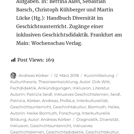
Aufgaben. In: Bettina Alavi, Sebastian
Barsch, Christoph Kühberger und Martin
Lücke (Hg.): Handbuch Diversität im
Geschichtsunterricht. Zugänge einer
inklusiven Geschichtsdidaktik. Frankfurt am
Main: Wochenschau Verlag.
Post Views:
169
Autor
Veröffentlicht
Format
Katego
Andreas Körber
12. März 2018
Kurzmitteilung
am
Kulturtheorie
,
Theorieentwicklung
,
Autor: Dirk Witt
,
Fachdidaktik
,
Ankündigungen
,
Inklusion
,
Literatur
,
Autorin: Patrizia Seidl
,
Inklusives Geschichtslernen
,
Seidl,
Patrizia
,
Körber, Andreas
,
ProfaLe
,
Interkulturalität
,
Geschichtsunterricht
,
Geschichtskultur
,
Bormuth, Heike
,
Autorin: Heike Bormuth
,
Forschung
,
Interkulturelle
Schlagwörter
Bildung
,
Autor: Andreas Körber
Diagnostik
,
Diversität
,
Inklusion
,
Geschichtsunterricht
,
Inklusives
Geschichtslernen
,
Geschichtsdidaktik
,
Geschichtskultur
,