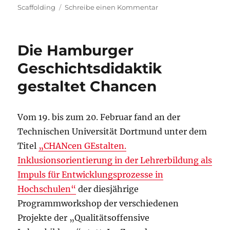
zu
Scaffolding
Schreibe einen Kommentar
Vorankündigung:
Literatur
zu
Die Hamburger
Inklusivem
Geschichtslernen
Geschichtsdidaktik
gestaltet Chancen
Vom 19. bis zum 20. Februar fand an der
Technischen Universität Dortmund unter dem
Titel
„CHANcen GEstalten.
Inklusionsorientierung in der Lehrerbildung als
Impuls für Entwicklungsprozesse in
Hochschulen“
der diesjährige
Programmworkshop der verschiedenen
Projekte der „Qualitätsoffensive