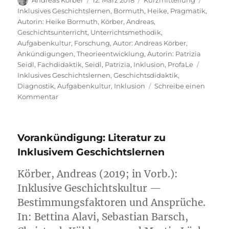
Andreas Körber
12. März 2018
Kurzmitteilung
am
Inklusives Geschichtslernen
,
Bormuth, Heike
,
Pragmatik
,
Autorin: Heike Bormuth
,
Körber, Andreas
,
Geschichtsunterricht
,
Unterrichtsmethodik
,
Aufgabenkultur
,
Forschung
,
Autor: Andreas Körber
,
Ankündigungen
,
Theorieentwicklung
,
Autorin: Patrizia
Schlagw
Seidl
,
Fachdidaktik
,
Seidl, Patrizia
,
Inklusion
,
ProfaLe
Inklusives Geschichtslernen
,
Geschichtsdidaktik
,
Diagnostik
,
Aufgabenkultur
,
Inklusion
Schreibe einen
zu
Kommentar
Vorankündigung:
Literatur
zu
Vorankündigung: Literatur zu
inklusivem
Geschichtslernen
Inklusivem Geschichtslernen
Körber, Andreas (2019; in Vorb.):
Inklusive Geschichtskultur —
Bestimmungsfaktoren und Ansprüche.
In: Bettina Alavi, Sebastian Barsch,