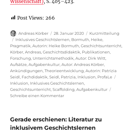
Wissenschaft)
, S. 405–423.
Post Views:
266
Autor
Veröffentlicht
Format
Andreas Körber
28. Januar 2020
Kurzmitteilung
am
Kategorien
Inklusives Geschichtslernen
,
Bormuth, Heike
,
Pragmatik
,
Autorin: Heike Bormuth
,
Geschichtsunterricht
,
Körber, Andreas
,
Geschichtsdidaktik
,
Publikationen
,
Forschung
,
Unterrichtsmethodik
,
Autor: Dirk Witt
,
Aufsätze
,
Aufgabenkultur
,
Autor: Andreas Körber
,
Ankündigungen
,
Theorieentwicklung
,
Autorin: Patrizia
Schlagw
Seidl
,
Fachdidaktik
,
Seidl, Patrizia
,
Inklusion
,
ProfaLe
Inklusion
,
Inklusives Geschichtslernen
,
Geschichtsunterricht
,
Scaffolding
,
Aufgabenkultur
zu
Schreibe einen Kommentar
gerade
erschienen:
Literatur
Gerade erschienen: Literatur zu
zu
inklusivem
inklusivem Geschichtslernen
Geschichtslernen