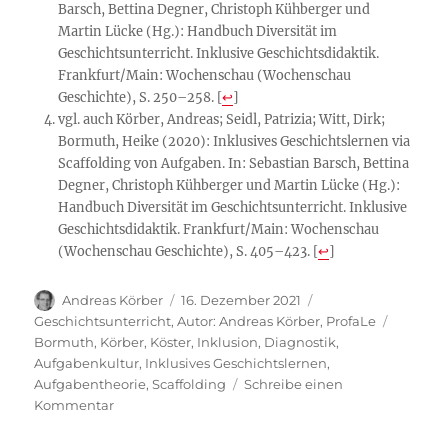
Barsch, Bettina Degner, Christoph Kühberger und
Martin Lücke (Hg.): Handbuch Diversität im
Geschichtsunterricht. Inklusive Geschichtsdidaktik.
Frankfurt/Main: Wochenschau (Wochenschau
Geschichte), S. 250–258.
[
↩
]
vgl. auch Körber, Andreas; Seidl, Patrizia; Witt, Dirk;
Bormuth, Heike (2020): Inklusives Geschichtslernen via
Scaffolding von Aufgaben. In: Sebastian Barsch, Bettina
Degner, Christoph Kühberger und Martin Lücke (Hg.):
Handbuch Diversität im Geschichtsunterricht. Inklusive
Geschichtsdidaktik. Frankfurt/Main: Wochenschau
(Wochenschau Geschichte), S. 405–423.
[
↩
]
Autor
Veröffentlicht
Kategorien
Andreas Körber
16. Dezember 2021
am
Schlagw
Geschichtsunterricht
,
Autor: Andreas Körber
,
ProfaLe
Bormuth
,
Körber
,
Köster
,
Inklusion
,
Diagnostik
,
Aufgabenkultur
,
Inklusives Geschichtslernen
,
Aufgabentheorie
,
Scaffolding
Schreibe einen
zu
Kommentar
Korrektur
eines