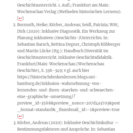
Geschichtsunterricht. 1. Aufl.; Frankfurt am Main:
Wochenschau Verlag (Methoden historischen Lernens).
[
↩
]
Bormuth, Heike; Körber, Andreas; Seidl, Patrizia; Witt,
Dirk (2020): Inklusive Diagnostik. Ein Werkzeug zur
Planung inklusiven (Geschichts-)Unterrichts. In:
Sebastian Barsch, Bettina Degner, Christoph Kühberger
und Martin Lücke (Hg.): Handbuch Diversität im
Geschichtsunterricht. Inklusive Geschichtsdidaktik.
Frankfurt/Main: Wochenschau (Wochenschau
Geschichte), S. 338–349; v gl. auch hier
https://historischdenkenlernen.blogs.uni-
hamburg.de/inklusion-wahrnehmung-von-
lernenden-und-ihren-staerken-und-schwaechen-
eine-graphische-umsetzung/?
preview_id=3568&preview_nonce=207d4a3703&post
_format=standard&_thumbnail_id=-1&preview=true
[
↩
]
Körber, Andreas (2020): Inklusive Geschichtskultur —
Bestimmungsfaktoren und Ansprüche. In: Sebastian