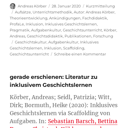
Autor
Veröffentlicht
Format
Andreas Körber
28. Januar 2020
Kurzmitteilung
am
Kategorien
Aufsätze
,
Unterrichtsmethodik
,
Autor: Andreas Körber
,
Theorieentwicklung
,
Ankündigungen
,
Fachdidaktik
,
ProfaLe
,
Inklusion
,
Inklusives Geschichtslernen
,
Pragmatik
,
Aufgabenkultur
,
Geschichtsunterricht
,
Körber,
Andreas
,
Geschichtsdidaktik
,
Publikationen
,
Forschung
Schlagwörter
Geschichtskultur
,
Aufgabenkultur
,
Inklusives
Geschichtslernen
,
Inklusion
,
Scaffolding
,
zu
Geschichtsunterricht
Schreibe einen Kommentar
Gerade
erschienen:
Inklusive
gerade erschienen: Literatur zu
Geschichtsk
inklusivem Geschichtslernen
Körber, Andreas; Seidl, Patrizia; Witt,
Dirk; Bormuth, Heike (2020): Inklusives
Geschichtslernen via Scaffolding von
Aufgaben. In:
Sebastian Barsch, Bettina