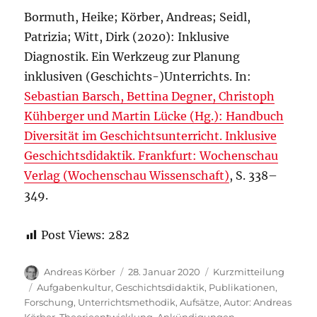
Bormuth, Heike; Körber, Andreas; Seidl,
Patrizia; Witt, Dirk (2020): Inklusive
Diagnostik. Ein Werkzeug zur Planung
inklusiven (Geschichts-)Unterrichts. In:
Sebastian Barsch, Bettina Degner, Christoph
Kühberger und Martin Lücke (Hg.): Handbuch
Diversität im Geschichtsunterricht. Inklusive
Geschichtsdidaktik. Frankfurt: Wochenschau
Verlag (Wochenschau Wissenschaft)
, S. 338–
349.
Post Views:
282
Autor
Veröffentlicht
Format
Andreas Körber
28. Januar 2020
Kurzmitteilung
am
Kategorien
Aufgabenkultur
,
Geschichtsdidaktik
,
Publikationen
,
Forschung
,
Unterrichtsmethodik
,
Aufsätze
,
Autor: Andreas
Körber
,
Theorieentwicklung
,
Ankündigungen
,