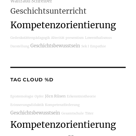
Waltraud Schreiber
Geschichtsunterricht
Kompetenzorientierung
Gedenkstättenpädagogik
Alterität
presentism
Lowenthalismus
Geschichtsbewusstsein
Darstellung
Sek I
Empathie
TAG CLOUD %D
Jörn Rüsen
Epistemologie
Opfer
Erkenntnistheorie
Erinnerungsdidaktik
Kompetenzförderung
Geschichtsbewusstsein
Gesamtschule
Täter
Kompetenzorientierung