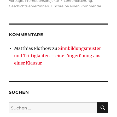
Schlagwörter
Vorträge
,
Promotionsprojekte
Lehrerforschung
,
zu
Geschichtslehrer*innen
Schreibe einen Kommentar
Vortrag
von
Alexande
Buck
KOMMENTARE
Matthias Flothow
zu
Sinnbildungsmuster
und Triftigkeiten – eine Fingerübung aus
einer Klausur
SUCHEN
SU
Suchen
nach: