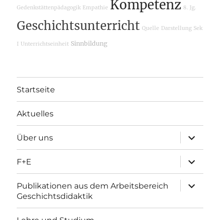
Kompetenz
Gedenkstättenpädagogik
Empathie
8. Jg.
Geschichtsunterricht
Quelle
Darstellung
Sek
Sinnbildung
I
Unterrichtseinheit
Startseite
Aktuelles
Unterme
Über uns
öffnen
Unterme
F+E
öffnen
Unterme
Publikationen aus dem Arbeitsbereich
öffnen
Geschichtsdidaktik