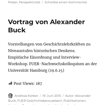
zu
Poster
,
Perspektivität
Schreibe einen Kommentar
Posterpräse
von
Annika
Vortrag von Alexander
Stork
auf
Buck
der
Tagung
„Sprachsens
Vorstellungen von Geschichtslehrkräften zu
Geschichtsu
Niveaustufen historischen Denkens.
Empirische Einordnung und Interview-
Workshop. FUER-Nachwuchskolloquium an der
Universität Hamburg (19.6.15)
Post Views:
187
Autor
Veröffentlicht
Kategorien
Andreas Körber
19. Juni 2015
Autor: Alexander
am
Buck
,
FUER Geschichtsbewusstsein
,
Publikationen
,