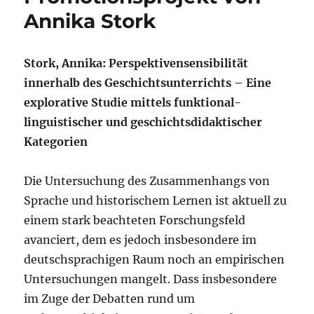
innerhalb
Annika Stork
des
Geschichtsunterrichts“.
Vortrag
Stork, Annika:
Perspektivensensibilität
auf
innerhalb des Geschichtsunterrichts – Eine
dem
FUER-
explorative Studie mittels funktional-
Nachwuchs-
linguistischer und geschichtsdidaktischer
Kolloquium
Kategorien
28.
–
30.
Die Untersuchung des Zusammenhangs von
Juni
Sprache und historischem Lernen ist aktuell zu
2018
an
einem stark beachteten Forschungsfeld
der
avanciert, dem es jedoch insbesondere im
Katholischen
deutschsprachigen Raum noch an empirischen
Universität
Eichstätt-
Untersuchungen mangelt. Dass insbesondere
Ingolstadt
im Zuge der Debatten rund um