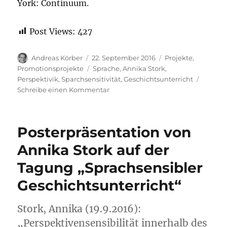
York: Continuum.
Post Views:
427
Autor
Veröffentlicht
Kategorien
Andreas Körber
22. September 2016
Projekte
,
am
Schlagwörter
Promotionsprojekte
Sprache
,
Annika Stork
,
Perspektivik
,
Sparchsensitivität
,
Geschichtsunterricht
zu
Schreibe einen Kommentar
Promotionsprojekt
von
Annika
Posterpräsentation von
Stork
Annika Stork auf der
Tagung „Sprachsensibler
Geschichtsunterricht“
Stork, Annika (19.9.2016):
„Perspektivensensibilität innerhalb des