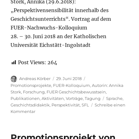
Stork, Annika (29.6.2018):
„Perspektivensensibilität innerhalb des
Geschichtsunterrichts“. Vortrag auf dem
FUER-Nachwuchs-Kolloquium
28. – 30. Juni 2018 an der Katholischen
Universität Eichstätt-Ingolstadt
Post Views:
264
Autor
Veröffentlicht
Kategorien
Andreas Körber
29. Juni 2018
am
Promotionsprojekte
,
FUER-Kolloquium
,
Autorin: Annika
Stork
,
Forschung
,
FUER Geschichtsbewusstsein
,
Schlagwörter
Publikationen
,
Aktivitäten
,
Vorträge
,
Tagung
Sprache
,
Geschichtsdidaktik
,
Perspektivität
,
SFL
Schreibe einen
zu
Kommentar
Stork,
Annika
(29.6.2018):
Promotionsprojekt von
„Perspektivensensibilität