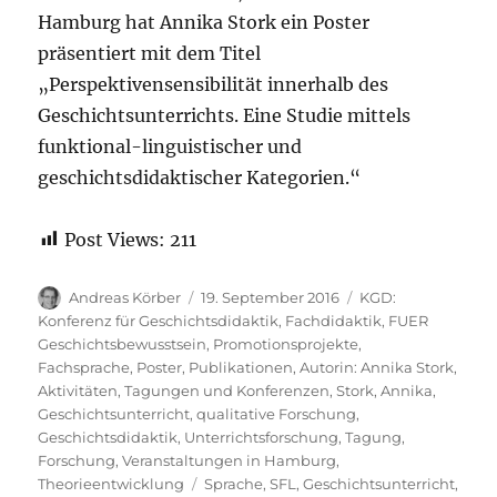
Hamburg hat Annika Stork ein Poster
präsentiert mit dem Titel
„Perspektivensensibilität innerhalb des
Geschichtsunterrichts. Eine Studie mittels
funktional-linguistischer und
geschichtsdidaktischer Kategorien.“
Post Views:
211
Autor
Veröffentlicht
Kategorien
Andreas Körber
19. September 2016
KGD:
am
Konferenz für Geschichtsdidaktik
,
Fachdidaktik
,
FUER
Geschichtsbewusstsein
,
Promotionsprojekte
,
Fachsprache
,
Poster
,
Publikationen
,
Autorin: Annika Stork
,
Aktivitäten
,
Tagungen und Konferenzen
,
Stork, Annika
,
Geschichtsunterricht
,
qualitative Forschung
,
Geschichtsdidaktik
,
Unterrichtsforschung
,
Tagung
,
Forschung
,
Veranstaltungen in Hamburg
,
Schlagwörter
Theorieentwicklung
Sprache
,
SFL
,
Geschichtsunterricht
,