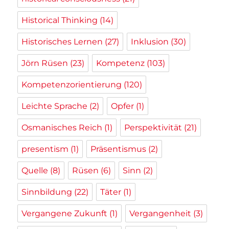
Historical Thinking
(14)
Historisches Lernen
(27)
Inklusion
(30)
Jörn Rüsen
(23)
Kompetenz
(103)
Kompetenzorientierung
(120)
Leichte Sprache
(2)
Opfer
(1)
Osmanisches Reich
(1)
Perspektivität
(21)
presentism
(1)
Präsentismus
(2)
Quelle
(8)
Rüsen
(6)
Sinn
(2)
Sinnbildung
(22)
Täter
(1)
Vergangene Zukunft
(1)
Vergangenheit
(3)