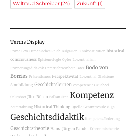
Waltraud Schreiber
(24)
Zukunft
(1)
Terms Display
historical
Primo Levi
Osmanisches Reich
Bulgarien
Sinnkonstitution
consciousness
Epistemologie
Opfer
Lowenthalism
Bodo von
Erinnerungsdidaktik
Unterrichtseinheit
Täter
Borries
Perspektivität
Präsentismus
Lowenthal
Gladstone
Geschichtslernen
Sinnbildung
competencies
Michael
Kompetenz
Jörn Rüsen
Oakeshott
Balkan
Sinn
Historical Thinking
Zeiterfahrung
Quelle
Gesamtschule
8. Jg.
Geschichtsdidaktik
Kompetenzförderung
Geschichtstheorie
Hans-Jürgen Pandel
Erkenntnistheorie