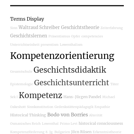
Terms Display
Waltraud Schreiber
Geschichtstheorie
Sinn
Zeiterfahrung
Geschichtslernen
Präsentismus
Opfer
competencies
Unterrichtseinheit
presentism
Lowenthalism
Kompetenzorientierung
Geschichtsdidaktik
Gesamtschule
Geschichtsunterricht
Epistemologie
Täter
Kompetenz
Hans-Jürgen Pandel
Sek I
Michael
Oakeshott
Sinnkonstitution
Gedenkstättenpädagogik
Empathie
Bodo von Borries
Historical Thinking
Alterität
historical consciousness
Osmanisches Reich
Lowenthal
Primo Levi
Jörn Rüsen
Kompetenzförderung
8. Jg.
Bulgarien
Erkenntnistheorie