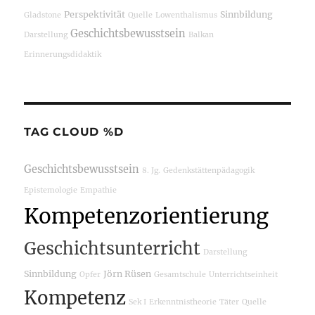
Perspektivität
Sinnbildung
Gladstone
Quelle
Lowenthalismus
Geschichtsbewusstsein
Darstellung
Balkan
Erinnerungsdidaktik
TAG CLOUD %D
Geschichtsbewusstsein
8. Jg.
Gedenkstättenpädagogik
Epistemologie
Empathie
Kompetenzorientierung
Geschichtsunterricht
Darstellung
Sinnbildung
Jörn Rüsen
Opfer
Gesamtschule
Unterrichtseinheit
Kompetenz
Sek I
Erkenntnistheorie
Täter
Quelle