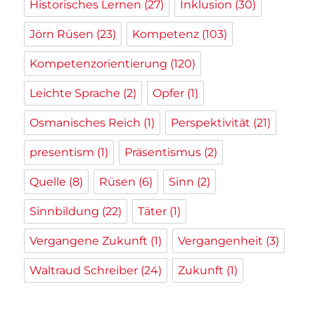
Historisches Lernen
(27)
Inklusion
(30)
Jörn Rüsen
(23)
Kompetenz
(103)
Kompetenzorientierung
(120)
Leichte Sprache
(2)
Opfer
(1)
Osmanisches Reich
(1)
Perspektivität
(21)
presentism
(1)
Präsentismus
(2)
Quelle
(8)
Rüsen
(6)
Sinn
(2)
Sinnbildung
(22)
Täter
(1)
Vergangene Zukunft
(1)
Vergangenheit
(3)
Waltraud Schreiber
(24)
Zukunft
(1)