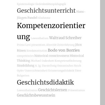
Epistemologie
Gedenkstättenpädagogik
Geschichtsunterricht
Hans-
Jürgen Pandel
Gladstone
Kompetenzorientier
ung
Waltraud Schreiber
Lowenthalism
Jörn
Primo Levi
presentism
Alterität
Zeiterfahrung
Bodo von Borries
Rüsen
Sinnkonstitution
historical consciousness
Historical
competencies
Thinking
Michael Oakeshott
Kompetenzförderung
Sinnbildung
8. Jg.
Darstellung
Osmanisches Reich
Opfer
Unterrichtseinheit
Erinnerungsdidaktik
Täter
Bulgarien
Geschichtsdidaktik
Geschichtslernen
Lowenthalismus
Präsentismus
Geschichtsbewusstsein