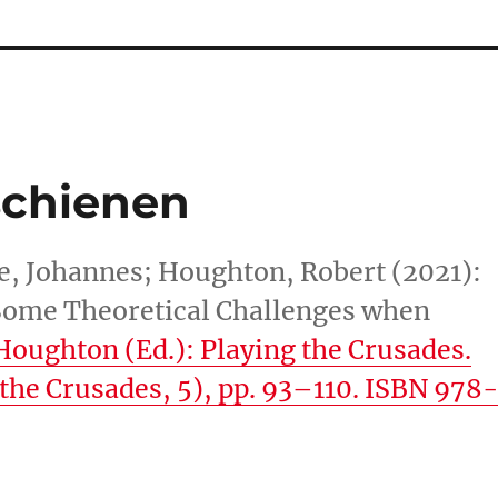
schienen
 Johannes; Houghton, Robert (2021):
 Some Theoretical Challenges when
Houghton (Ed.): Playing the Crusades.
he Crusades, 5), pp. 93–110. ISBN 978