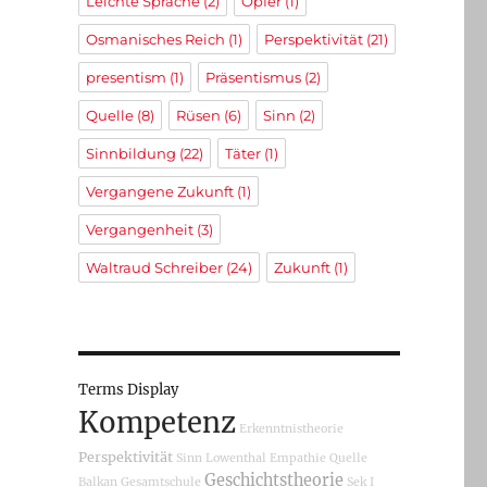
Leichte Sprache
(2)
Opfer
(1)
Osmanisches Reich
(1)
Perspektivität
(21)
presentism
(1)
Präsentismus
(2)
Quelle
(8)
Rüsen
(6)
Sinn
(2)
Sinnbildung
(22)
Täter
(1)
Vergangene Zukunft
(1)
Vergangenheit
(3)
Waltraud Schreiber
(24)
Zukunft
(1)
Terms Display
Kompetenz
Erkenntnistheorie
Perspektivität
Sinn
Lowenthal
Empathie
Quelle
Geschichtstheorie
Balkan
Gesamtschule
Sek I