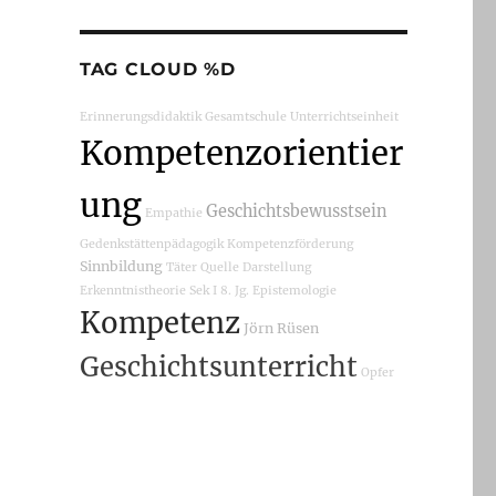
TAG CLOUD %D
Erinnerungsdidaktik
Gesamtschule
Unterrichtseinheit
Kompetenzorientier
ung
Geschichtsbewusstsein
Empathie
Gedenkstättenpädagogik
Kompetenzförderung
Sinnbildung
Täter
Quelle
Darstellung
Erkenntnistheorie
Sek I
8. Jg.
Epistemologie
Kompetenz
Jörn Rüsen
Geschichtsunterricht
Opfer