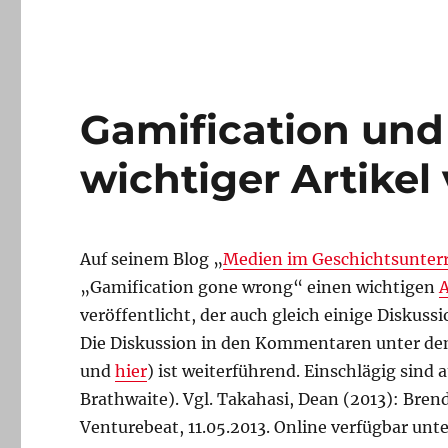
Neuer
Aufsatz
erschienen
Gamification und 
wichtiger Artikel
Auf seinem Blog „
Medien im Geschichtsunterr
„Gamification gone wrong“ einen wichtigen
A
veröffentlicht, der auch gleich einige Diskuss
Die Diskussion in den Kommentaren unter dem
und
hier
) ist weiterführend. Einschlägig sin
Brathwaite). Vgl. Takahasi, Dean (2013): Bre
Venturebeat, 11.05.2013. Online verfügbar unt