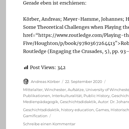
Gerade eben ist erschienen:
Körber, Andreas; Meyer-Hamme, Johannes; Hou
Some Theoretical Challenges when Playing the
href=“https://www.routledge.com/Playing-
Five/Houghton/p/book/9780367264413″>Robert
Routledge (Engaging the Crusades, 5), pp. 9
Post Views:
342
Autor
Veröffentlicht
Andreas Körber
22. September 2020
am
Kategorien
Mittelalter
,
Winchester
,
Aufsätze
,
University of Winchest
Publikationen
,
Interkulturalität
,
Public History
,
Geschich
Medienpädagogik
,
Geschichtsdidaktik
,
Autor: Dr. Joh
Schlagwörter
Geschichtsdidaktik
,
history education
,
Games
,
Historisc
Gamification
zu
Schreibe einen Kommentar