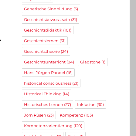
Genetische Sinnbildung
(3)
Geschichtsbewusstsein
(31)
Geschichtsdidaktik
(101)
–
Geschichtslernen
(31)
Geschichtstheorie
(24)
Geschichtsunterricht
(84)
Gladstone
(1)
Hans-Jürgen Pandel
(16)
historical consciousness
(21)
Historical Thinking
(14)
Historisches Lernen
(27)
Inklusion
(30)
Jörn Rüsen
(23)
Kompetenz
(103)
Kompetenzorientierung
(120)