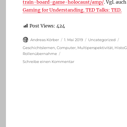
train-board-game-holocaust/amp/
. Vgl. auc
Gaming for Understanding. TED Talks: TED.
Post Views:
424
Autor
Veröffentlicht
Kategorien
Andreas Körber
1. Mai 2019
Uncategorized
am
Schlagwörter
Geschichtslernen
,
Computer
,
Multiperspektivität
,
Histo
Rollenübernahme
zu
Schreibe einen Kommentar
Gamification
und
Historisches
Lernen
–
wichtiger
Artikel
von
Daniel
Bernsen