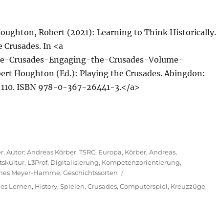
ghton, Robert (2021): Learning to Think Historically.
 Crusades. In <a
the-Crusades-Engaging-the-Crusades-Volume-
 Houghton (Ed.): Playing the Crusades. Abingdon:
3–110. ISBN 978-0-367-26441-3.</a>
er
,
Autor: Andreas Körber
,
TSRC
,
Europa
,
Körber, Andreas
,
tskultur
,
L3Prof
,
Digitalisierung
,
Kompetenzorientierung
,
annes Meyer-Hamme
,
Geschichtssorten
hes Lernen
,
History
,
Spielen
,
Crusades
,
Computerspiel
,
Kreuzzüge
,