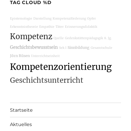
TAG CLOUD %D
Epistemologie
Darstellung
Kompetenzförderung
Opfer
Erkenntnistheorie
Empathie
Täter
Erinnerungsdidaktik
Kompetenz
Quelle
Gedenkstättenpädagogik
8. Jg.
Geschichtsbewusstsein
Sinnbildung
Sek I
Gesamtschule
Jörn Rüsen
Unterrichtseinheit
Kompetenzorientierung
Geschichtsunterricht
Startseite
Aktuelles