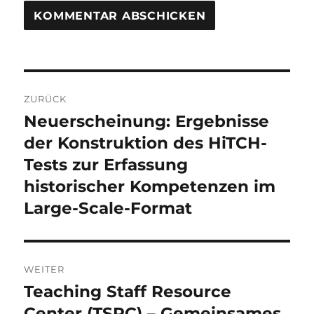
Beitragsnavigation
ZURÜCK
Neuerscheinung: Ergebnisse
Vorheriger
Beitrag:
der Konstruktion des HiTCH-
Tests zur Erfassung
historischer Kompetenzen im
Large-Scale-Format
WEITER
Teaching Staff Resource
Nächster
Beitrag:
Center (TSRC) – Gemeinsames