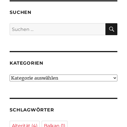
SUCHEN
SU
Suchen
nach:
KATEGORIEN
Kategorien
SCHLAGWÖRTER
Alterität
(4)
Balkan
(1)