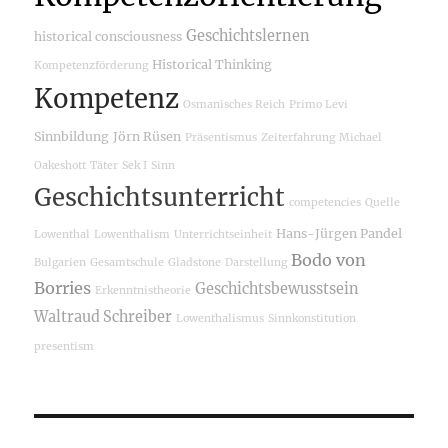
Geschichtslernen
historical consciousness
Historical Thinking
Kompetenzförderung
Kompetenz
Osmanisches Reich
Primo Levi
Sinnbildung
Jörn Rüsen
Präsentismus
Zeiterfahrung
Michael
Oakeshott
Täter
Sek I
Sinn
Geschichtsunterricht
competencies
Quelle
Hans-Jürgen Pandel
Lowenthal
Lowenthalism
Unterrichtseinheit
Bodo von
Bulgarien
Gesamtschule
Gladstone
Darstellung
Borries
Geschichtsbewusstsein
Erkenntnistheorie
Waltraud Schreiber
Lowenthalismus
Sinnkonstitution
presentism