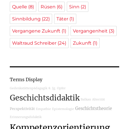
Quelle
(8)
Rüsen
(6)
Sinn
(2)
Sinnbildung
(22)
Täter
(1)
Vergangene Zukunft
(1)
Vergangenheit
(3)
Waltraud Schreiber
(24)
Zukunft
(1)
Terms Display
Gedenkstättenpädagogik
8. Jg.
Opfer
Geschichtsdidaktik
Balkan
Alterität
Geschichtstheorie
Perspektivität
Empathie
Epistemologie
Erinnerungsdidaktik
Kompetenzorientierung