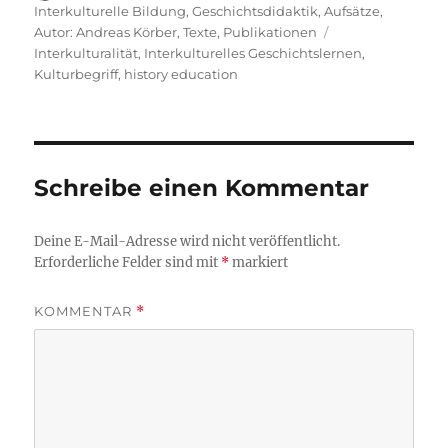
am
Interkulturelle Bildung
,
Geschichtsdidaktik
,
Aufsätze
,
Schlagwörter
Autor: Andreas Körber
,
Texte
,
Publikationen
Interkulturalität
,
Interkulturelles Geschichtslernen
,
Kulturbegriff
,
history education
Schreibe einen Kommentar
Deine E-Mail-Adresse wird nicht veröffentlicht.
Erforderliche Felder sind mit
*
markiert
KOMMENTAR
*