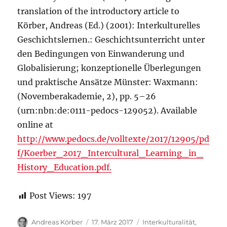
translation of the introductory article to
Körber, Andreas (Ed.) (2001): Interkulturelles
Geschichtslernen.: Geschichtsunterricht unter
den Bedingungen von Einwanderung und
Globalisierung; konzeptionelle Überlegungen
und praktische Ansätze Münster: Waxmann:
(Novemberakademie, 2), pp. 5–26
(urn:nbn:de:0111-pedocs-129052). Available
online at
http://www.pedocs.de/volltexte/2017/12905/pd
f/Koerber_2017_Intercultural_Learning_in_
History_Education.pdf.
Post Views:
197
Autor
Veröffentlicht
Kategorien
Andreas Körber
17. März 2017
Interkulturalität
,