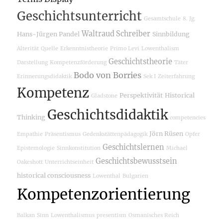
Geschichtsunterricht
Gesamtschule
8. Jg.
Waltraud Schreiber
Hans-Jürgen Pandel
Sinnbildung
Alterität
Quelle
Erkenntnistheorie
Primo Levi
Lowenthalism
Geschichtstheorie
Darstellung
Kompetenzförderung
Täter
Bodo von Borries
Erinnerungsdidaktik
Sek I
Zeiterfahrung
Kompetenz
Perspektivität
Historical
Gladstone
Geschichtsdidaktik
Thinking
competencies
Jörn Rüsen
Empathie
Präsentismus
Gedenkstättenpädagogik
Opfer
Geschichtslernen
Epistemologie
Sinnkonstitution
Michael
Geschichtsbewusstsein
Oakeshott
Unterrichtseinheit
historical consciousness
Lowenthal
Bulgarien
Kompetenzorientierung
Balkan
Sinn
Lowenthalismus
presentism
Osmanisches Reich