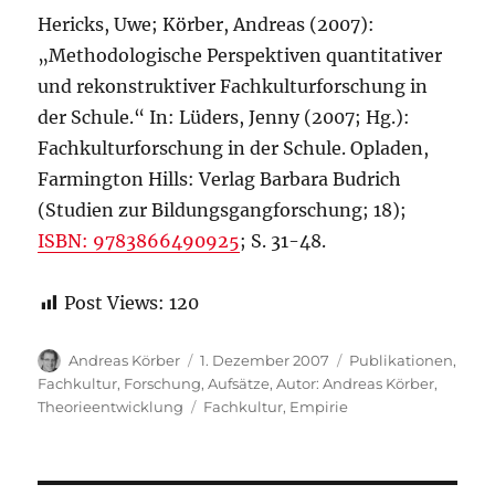
Hericks, Uwe; Körber, Andreas (2007):
„Methodologische Perspektiven quantitativer
und rekonstruktiver Fachkulturforschung in
der Schule.“ In: Lüders, Jenny (2007; Hg.):
Fachkulturforschung in der Schule. Opladen,
Farmington Hills: Verlag Barbara Budrich
(Studien zur Bildungsgangforschung; 18);
ISBN: 9783866490925
; S. 31-48.
Post Views:
120
Autor
Veröffentlicht
Kategorien
Andreas Körber
1. Dezember 2007
Publikationen
,
am
Fachkultur
,
Forschung
,
Aufsätze
,
Autor: Andreas Körber
,
Schlagwörter
Theorieentwicklung
Fachkultur
,
Empirie