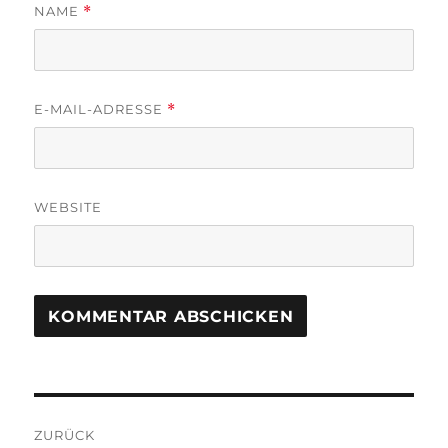
NAME
*
E-MAIL-ADRESSE
*
WEBSITE
Beitragsnavigation
ZURÜCK