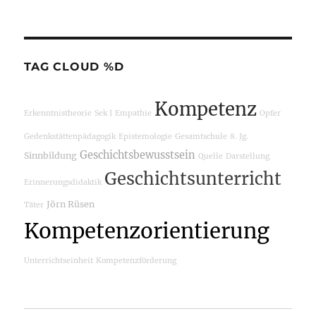
TAG CLOUD %D
Kompetenz
Erkenntnistheorie
Sek I
Empathie
Opfer
Gedenkstättenpädagogik
Epistemologie
Gesamtschule
8. Jg.
Geschichtsbewusstsein
Sinnbildung
Quelle
Darstellung
Geschichtsunterricht
Erinnerungsdidaktik
Jörn Rüsen
Täter
Kompetenzorientierung
Unterrichtseinheit
Kompetenzförderung