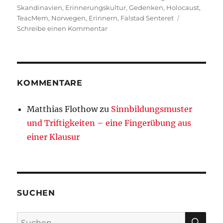
Skandinavien
,
Erinnerungskultur
,
Gedenken
,
Holocaust
,
TeacMem
,
Norwegen
,
Erinnern
,
Falstad Senteret
zu
Schreibe einen Kommentar
Neuer
Beitrag
zu
erinnerungskulturellen
Sinnbildungsleistungen
KOMMENTARE
in
Gesprächen
Matthias Flothow
zu
Sinnbildungsmuster
und Triftigkeiten – eine Fingerübung aus
einer Klausur
SUCHEN
SU
Suchen