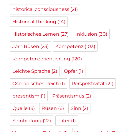
historical consciousness
(21)
Historical Thinking
(14)
Historisches Lernen
(27)
Inklusion
(30)
Jörn Rüsen
(23)
Kompetenz
(103)
Kompetenzorientierung
(120)
Leichte Sprache
(2)
Opfer
(1)
Osmanisches Reich
(1)
Perspektivität
(21)
presentism
(1)
Präsentismus
(2)
Quelle
(8)
Rüsen
(6)
Sinn
(2)
Sinnbildung
(22)
Täter
(1)