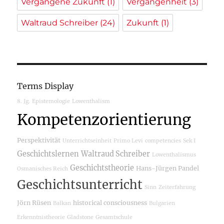
Vergangene Zukunft
(1)
Vergangenheit
(3)
Waltraud Schreiber
(24)
Zukunft
(1)
Terms Display
8. Jg.
Epistemologie
Lowenthalism
Kompetenzorientierung
Perspektivität
Unterrichtseinheit
Primo Levi
competencies
Sek I
Geschichtslernen
Waltraud Schreiber
Lowenthalismus
Geschichtstheorie
Hans-Jürgen Pandel
Osmanisches Reich
Geschichtsunterricht
Sinn
Zeiterfahrung
Jörn Rüsen
historical consciousness
Balkan
Bulgarien
Erkenntnistheorie
Gladstone
Gesamtschule