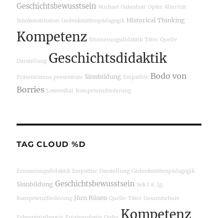
Geschichtsbewusstsein
Michael Oakeshott
Opfer
Alterität
Historical Thinking
Sinnkonstitution
Gedenkstättenpädagogik
Kompetenz
Erinnerungsdidaktik
Täter
Quelle
Geschichtsdidaktik
Darstellung
Bodo von
Sinnbildung
Präsentismus
presentism
Empathie
Borries
Lowenthal
Kompetenzförderung
TAG CLOUD %D
Erinnerungsdidaktik
Empathie
Darstellung
Gedenkstättenpädagogik
Geschichtsbewusstsein
Sinnbildung
Sek I
8. Jg.
Jörn Rüsen
Kompetenzförderung
Quelle
Täter
Gesamtschule
Kompetenz
Erkenntnistheorie
Epistemologie
Opfer