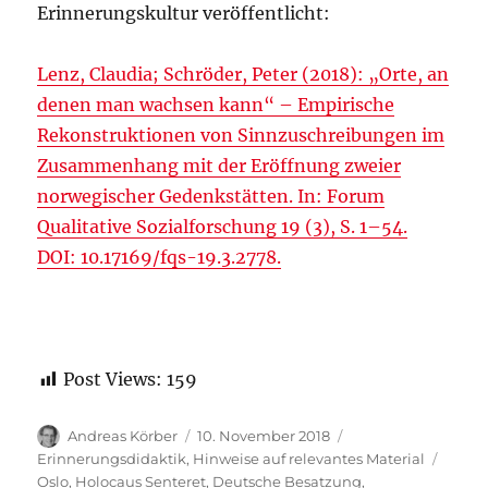
Erinnerungskultur veröffentlicht:
Lenz, Claudia; Schröder, Peter (2018): „Orte, an
denen man wachsen kann“ – Empirische
Rekonstruktionen von Sinnzuschreibungen im
Zusammenhang mit der Eröffnung zweier
norwegischer Gedenkstätten. In: Forum
Qualitative Sozialforschung 19 (3), S. 1–54.
DOI: 10.17169/fqs-19.3.2778.
Post Views:
159
Autor
Veröffentlicht
Kategorien
Andreas Körber
10. November 2018
am
Schla
Erinnerungsdidaktik
,
Hinweise auf relevantes Material
Oslo
,
Holocaus Senteret
,
Deutsche Besatzung
,