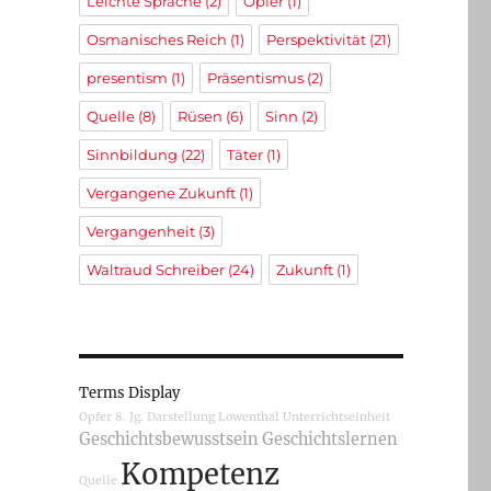
Leichte Sprache
(2)
Opfer
(1)
Osmanisches Reich
(1)
Perspektivität
(21)
presentism
(1)
Präsentismus
(2)
Quelle
(8)
Rüsen
(6)
Sinn
(2)
Sinnbildung
(22)
Täter
(1)
Vergangene Zukunft
(1)
Vergangenheit
(3)
Waltraud Schreiber
(24)
Zukunft
(1)
Terms Display
Opfer
8. Jg.
Darstellung
Lowenthal
Unterrichtseinheit
Geschichtsbewusstsein
Geschichtslernen
Kompetenz
Quelle