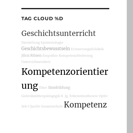
TAG CLOUD %D
Geschichtsunterricht
Darstellung
Epistemologie
Geschichtsbewusstsein
Erinnerungsdidaktik
Jörn Rüsen
Empathie
Kompetenzförderung
Unterrichtseinheit
Kompetenzorientier
ung
Sinnbildung
Täter
Gedenkstättenpädagogik
8. Jg.
Erkenntnistheorie
Opfer
Kompetenz
Sek I
Quelle
Gesamtschule