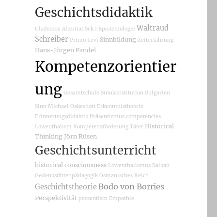
Geschichtsdidaktik
Waltraud
Gladstone
Alterität
Sek I
Epistemologie
Schreiber
Sinnbildung
Primo Levi
Zeiterfahrung
Hans-Jürgen Pandel
Kompetenzorientier
ung
Gesamtschule
Sinnkonstitution
Bulgarien
Sinn
Michael Oakeshott
Erkenntnistheorie
Erinnerungsdidaktik
Präsentismus
competencies
Historical
Lowenthalism
Kompetenzförderung
Täter
Thinking
Jörn Rüsen
Geschichtsunterricht
historical consciousness
Lowenthalismus
Balkan
Gedenkstättenpädagogik
Osmanisches Reich
Bodo von Borries
Geschichtstheorie
Perspektivität
presentism
Empathie