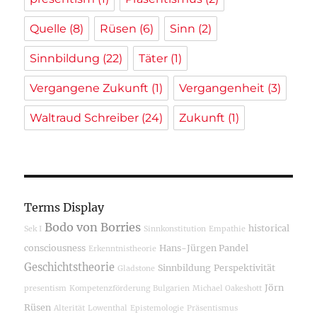
Quelle
(8)
Rüsen
(6)
Sinn
(2)
Sinnbildung
(22)
Täter
(1)
Vergangene Zukunft
(1)
Vergangenheit
(3)
Waltraud Schreiber
(24)
Zukunft
(1)
Terms Display
Bodo von Borries
historical
Sek I
Sinnkonstitution
Empathie
consciousness
Hans-Jürgen Pandel
Erkenntnistheorie
Geschichtstheorie
Sinnbildung
Perspektivität
Gladstone
Jörn
presentism
Kompetenzförderung
Bulgarien
Michael Oakeshott
Rüsen
Alterität
Lowenthal
Epistemologie
Präsentismus