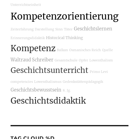
Unterrichtseinheit
Kompetenzorientierung
Geschichtslernen
Zeiterfahrung
Darstellung
Sinn
Täter
Historical Thinking
Erinnerungsdidaktik
Kompetenz
Balkan
Osmanisches Reich
Quelle
Waltraud Schreiber
Gesamtschule
Opfer
Lowenthalism
Geschichtsunterricht
Primo Levi
competencies
Lowenthalismus
Gedenkstättenpädagogik
Geschichtsbewusstsein
8. Jg.
Geschichtsdidaktik
TAG CLOUD %D