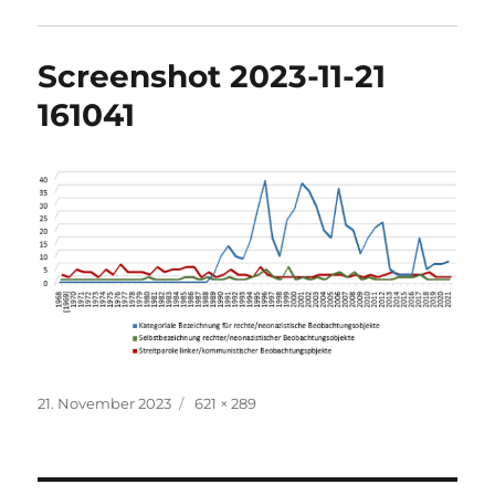
Screenshot 2023-11-21
161041
Veröffentlicht
Originalgröße
21. November 2023
621 × 289
am