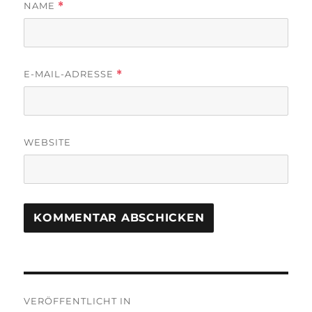
NAME
*
E-MAIL-ADRESSE
*
WEBSITE
Beitragsnavigation
VERÖFFENTLICHT IN