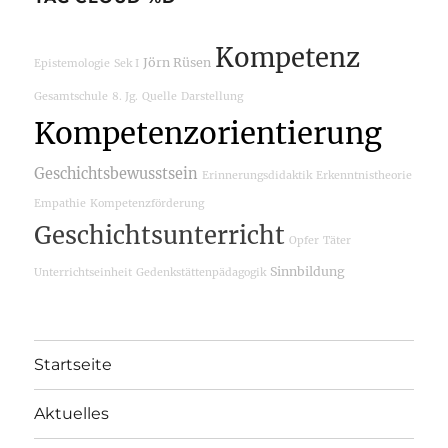
Kompetenz
Jörn Rüsen
Epistemologie
Sek I
Gesamtschule
8. Jg.
Quelle
Darstellung
Kompetenzorientierung
Geschichtsbewusstsein
Erinnerungsdidaktik
Erkenntnistheorie
Empathie
Kompetenzförderung
Geschichtsunterricht
Opfer
Täter
Sinnbildung
Unterrichtseinheit
Gedenkstättenpädagogik
Startseite
Aktuelles